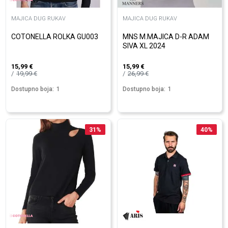
MAJICA DUG RUKAV
MAJICA DUG RUKAV
COTONELLA ROLKA GU003
MNS M.MAJICA D-R ADAM
SIVA XL 2024
15,99
€
15,99
€
19,99
€
26,99
€
Dostupno boja:
1
Dostupno boja:
1
31
%
40
%