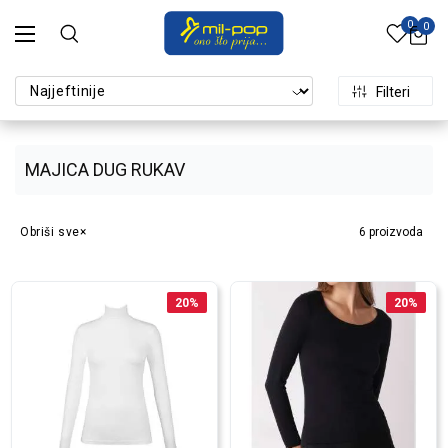
0
0
Filteri
MAJICA DUG RUKAV
Obriši sve
6
proizvoda
20
%
20
%