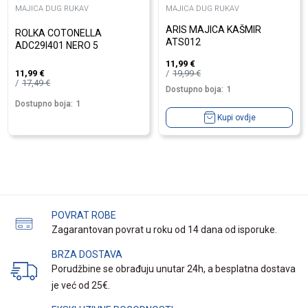
MAJICA DUG RUKAV
MAJICA DUG RUKAV
ARIS MAJICA KAŠMIR
ROLKA COTONELLA
ATS012
ADC29I401 NERO 5
11,99
€
19,99
€
11,99
€
17,49
€
Dostupno boja:
1
Dostupno boja:
1
Kupi ovdje
POVRAT ROBE
Zagarantovan povrat u roku od 14 dana od isporuke.
BRZA DOSTAVA
Porudžbine se obrađuju unutar 24h, a besplatna dostava
je već od 25€.