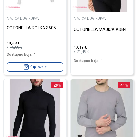
MAJICA DUG RUKAV
MAJICA DUG RUKAV
COTONELLA ROLKA 3505
COTONELLA MAJICA ADB41
13,59
€
16,99
€
17,19
€
21,49
€
Dostupno boja:
1
Dostupno boja:
1
Kupi ovdje
20
%
41
%