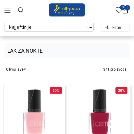
0
0
Filteri
LAK ZA NOKTE
Obriši sve
341
proizvoda
20
%
20
%