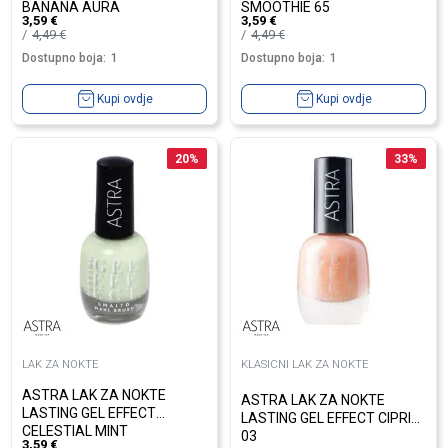
BANANA AURA
SMOOTHIE 65
3,59
€
3,59
€
4,49
€
4,49
€
Dostupno boja:
1
Dostupno boja:
1
Kupi ovdje
Kupi ovdje
20
%
33
%
LAK ZA NOKTE
KLASICNI LAK ZA NOKTE
ASTRA LAK ZA NOKTE
ASTRA LAK ZA NOKTE
LASTING GEL EFFECT
LASTING GEL EFFECT CIPRIA
CELESTIAL MINT
03
3,59
€