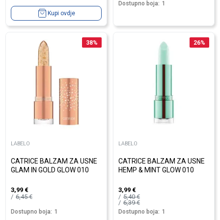
Dostupno boja:
1
Kupi ovdje
38
%
26
%
LABELO
LABELO
CATRICE BALZAM ZA USNE
CATRICE BALZAM ZA USNE
GLAM IN GOLD GLOW 010
HEMP & MINT GLOW 010
3,99
€
3,99
€
6,45
€
5,40
€
6,39
€
Dostupno boja:
1
Dostupno boja:
1