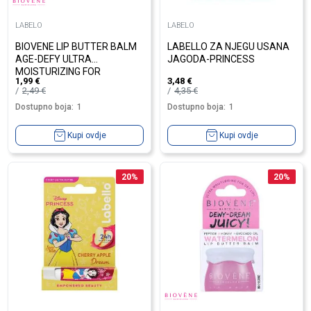
LABELO
LABELO
BIOVENE LIP BUTTER BALM
LABELLO ZA NJEGU USANA
AGE-DEFY ULTRA
JAGODA-PRINCESS
MOISTURIZING FOR
1,99
€
3,48
€
DRAY&CHAPPED LIPS
2,49
€
4,35
€
BLUBER...
Dostupno boja:
1
Dostupno boja:
1
Kupi ovdje
Kupi ovdje
20
%
20
%