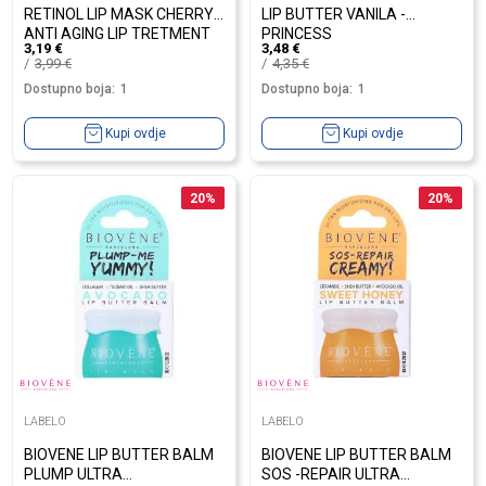
RETINOL LIP MASK CHERRY
LIP BUTTER VANILA -
ANTI AGING LIP TRETMENT
PRINCESS
3,19
€
3,48
€
3,99
€
4,35
€
Dostupno boja:
1
Dostupno boja:
1
Kupi ovdje
Kupi ovdje
20
%
20
%
LABELO
LABELO
BIOVENE LIP BUTTER BALM
BIOVENE LIP BUTTER BALM
PLUMP ULTRA
SOS -REPAIR ULTRA