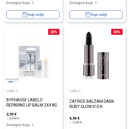
Dostupno boja:
1
Dostupno boja:
1
Kupi ovdje
Kupi ovdje
20
%
30
%
LABELO
LABELO
BYPHASSE LABELO
CATRICE BALZAM DARK
REPARING LIP BALM 2X4 8G
RUBY GLOW 010 K
2,39
€
2,99
€
4,96
€
7,09
€
Dostupno boja:
1