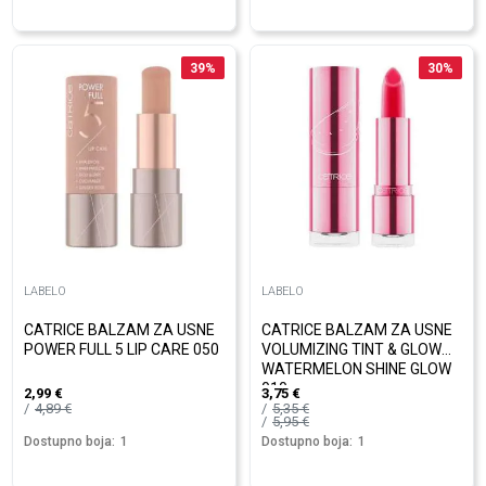
39
%
30
%
LABELO
LABELO
CATRICE BALZAM ZA USNE
CATRICE BALZAM ZA USNE
POWER FULL 5 LIP CARE 050
VOLUMIZING TINT & GLOW
WATERMELON SHINE GLOW
010
2,99
€
3,75
€
4,89
€
5,35
€
5,95
€
Dostupno boja:
1
Dostupno boja:
1