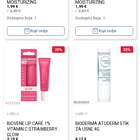
MOISTURIZING
MOISTURIZING
1,99
€
1,99
€
AVOCADO+COLLAGEN
HONEY+CERAMIDE
2,49
€
2,49
€
Dostupno boja:
1
Dostupno boja:
1
Kupi ovdje
Kupi ovdje
20
%
20
%
LABELO
LABELO
BIOVENE LIP CARE 1%
BIODERMA ATODERM STIK
VITAMIN C STRAWBERRY
ZA USNE 4G
GLOW
3,19
€
4,12
€