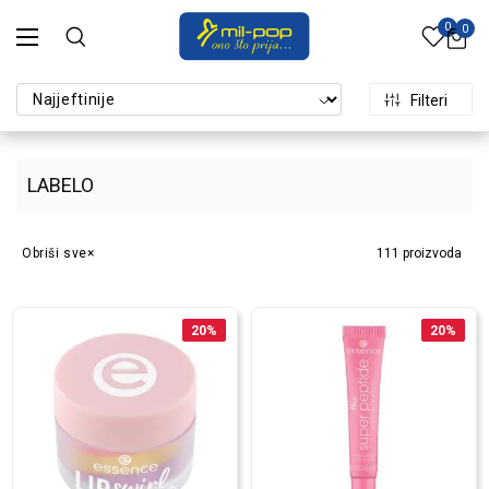
0
0
Filteri
LABELO
Obriši sve
111
proizvoda
20
%
20
%