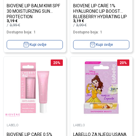
BIOVENE LIP BALM KIWI SPF
BIOVENE LIP CARE 1%
30 MOISTURIZING SUN
HYALURONIC LIP BOOST
PROTECTION
BLUEBERRY HYDRATING LIP
3,19
€
3,19
€
TREATMENT
3,99
€
3,99
€
Dostupno boja:
1
Dostupno boja:
1
Kupi ovdje
Kupi ovdje
20
%
20
%
LABELO
LABELO
BIOVENE LIP CARE 0.5%
LABELLO ZA NJEGU USANA