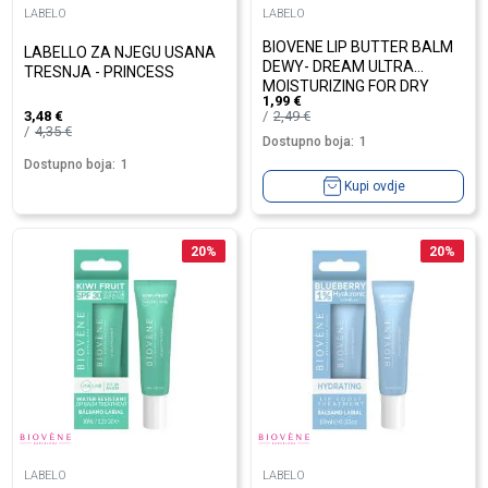
LABELO
LABELO
BIOVENE LIP BUTTER BALM
LABELLO ZA NJEGU USANA
DEWY- DREAM ULTRA
TRESNJA - PRINCESS
MOISTURIZING FOR DRY
1,99
€
&CHAPPED LIPS WAT...
2,49
€
3,48
€
4,35
€
Dostupno boja:
1
Dostupno boja:
1
Kupi ovdje
20
%
20
%
LABELO
LABELO