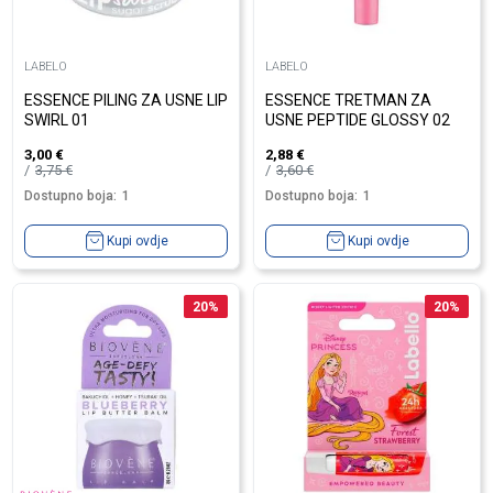
LABELO
LABELO
ESSENCE PILING ZA USNE LIP
ESSENCE TRETMAN ZA
SWIRL 01
USNE PEPTIDE GLOSSY 02
3,00
€
2,88
€
3,75
€
3,60
€
Dostupno boja:
1
Dostupno boja:
1
Kupi ovdje
Kupi ovdje
20
%
20
%