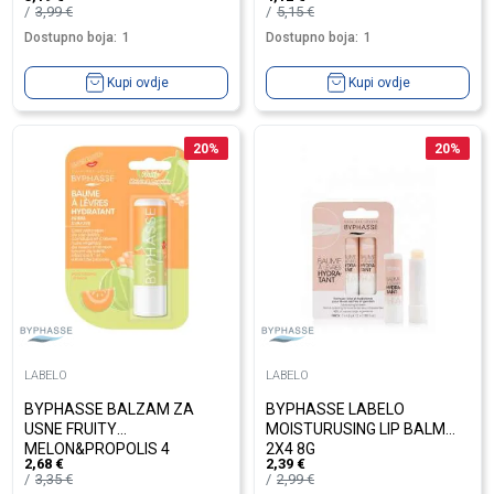
3,99
€
5,15
€
Dostupno boja:
1
Dostupno boja:
1
Kupi ovdje
Kupi ovdje
20
%
20
%
LABELO
LABELO
BYPHASSE BALZAM ZA
BYPHASSE LABELO
USNE FRUITY
MOISTURUSING LIP BALM
MELON&PROPOLIS 4
2X4 8G
2,68
€
2,39
€
3,35
€
2,99
€