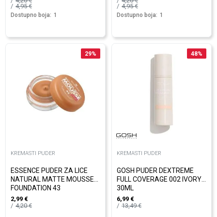
4,20
€
4,20
€
4,95
€
4,95
€
Dostupno boja:
1
Dostupno boja:
1
29
%
48
%
KREMASTI PUDER
KREMASTI PUDER
ESSENCE PUDER ZA LICE
GOSH PUDER DEXTREME
NATURAL MATTE MOUSSE
FULL COVERAGE 002 IVORY
FOUNDATION 43
30ML
2,99
€
6,99
€
4,20
€
13,49
€