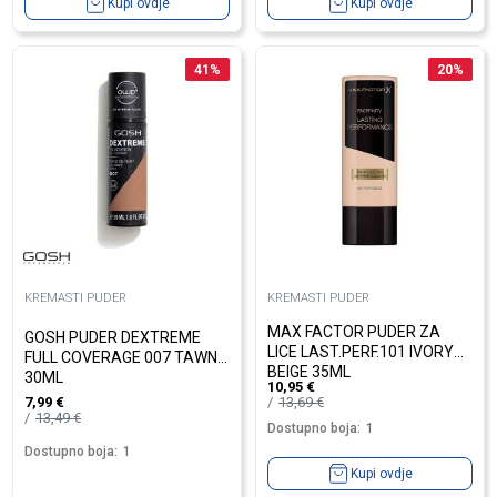
Kupi ovdje
Kupi ovdje
41
%
20
%
KREMASTI PUDER
KREMASTI PUDER
MAX FACTOR PUDER ZA
GOSH PUDER DEXTREME
LICE LAST.PERF.101 IVORY
FULL COVERAGE 007 TAWNY
BEIGE 35ML
30ML
10,95
€
13,69
€
7,99
€
13,49
€
Dostupno boja:
1
Dostupno boja:
1
Kupi ovdje