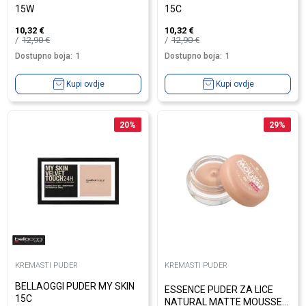
15W
15C
10,32
€
10,32
€
12,90
€
12,90
€
Dostupno boja:
1
Dostupno boja:
1
Kupi ovdje
Kupi ovdje
20
%
29
%
KREMASTI PUDER
KREMASTI PUDER
BELLAOGGI PUDER MY SKIN
ESSENCE PUDER ZA LICE
15C
NATURAL MATTE MOUSSE