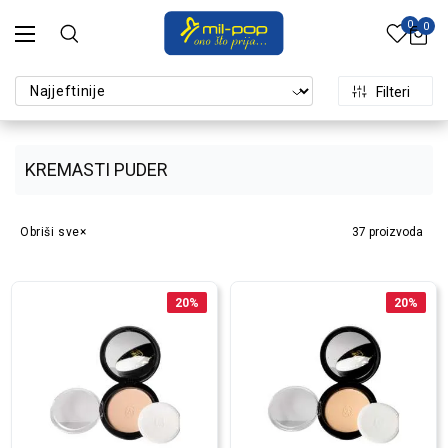
0
0
Filteri
KREMASTI PUDER
Obriši sve
37
proizvoda
20
%
20
%