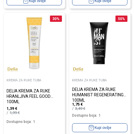
Kupi ovdje
Kupi ovdje
30
%
50
%
KREMA ZA RUKE TUBA
KREMA ZA RUKE TUBA
DELIA KREMA ZA RUKE
DELIA KREMA ZA RUKE
HUMANIST REGENERATING
HRANLJIVA FEEL GOOD
100ML
100ML
1,75
€
3,49
€
1,39
€
1,99
€
Dostupno boja:
1
Dostupno boja:
1
Kupi ovdje