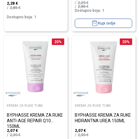
2,39
€
2,28
€
2,85
€
2,85
€
Dostupno boja:
1
Dostupno boja:
1
Kupi ovdje
20
%
20
%
KREMA ZA RUKE TUBA
KREMA ZA RUKE TUBA
BYPHASSE KREMA ZA RUKE
BYPHASSE KREMA ZA RUKE
ANTI-AGE REPAIR Q10
HIDRANTNA UREA 150ML
150ML
2,07
€
2,07
€
2,59
€
2,59
€