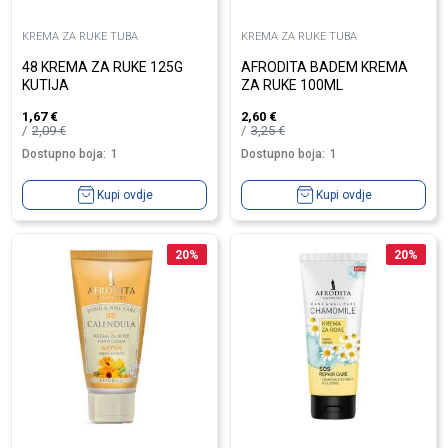
KREMA ZA RUKE TUBA
KREMA ZA RUKE TUBA
48 KREMA ZA RUKE 125G
AFRODITA BADEM KREMA
KUTIJA
ZA RUKE 100ML
1,67
€
2,60
€
2,09
€
3,25
€
Dostupno boja:
1
Dostupno boja:
1
Kupi ovdje
Kupi ovdje
20
%
20
%