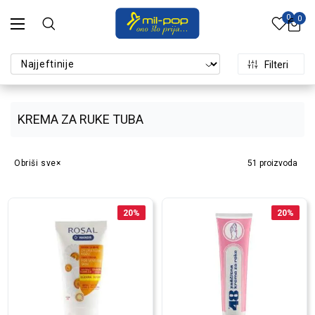
0
0
Filteri
KREMA ZA RUKE TUBA
Obriši sve
51
proizvoda
20
%
20
%