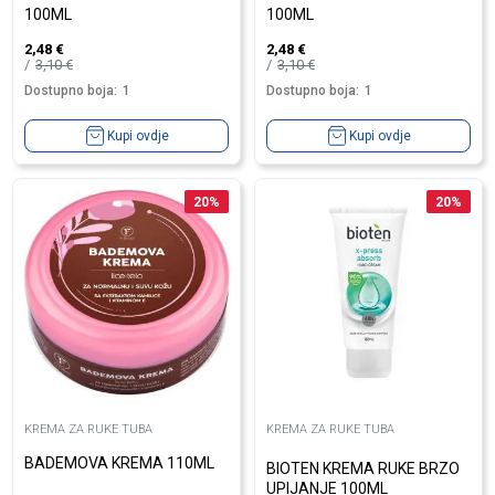
100ML
100ML
2,48
€
2,48
€
3,10
€
3,10
€
Dostupno boja:
1
Dostupno boja:
1
Kupi ovdje
Kupi ovdje
20
%
20
%
KREMA ZA RUKE TUBA
KREMA ZA RUKE TUBA
BADEMOVA KREMA 110ML
BIOTEN KREMA RUKE BRZO
UPIJANJE 100ML