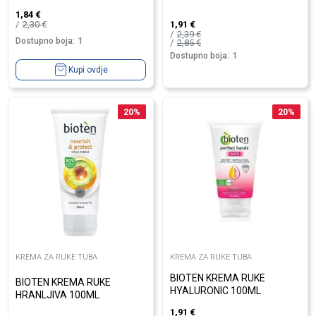
1,84
€
2,30
€
1,91
€
2,39
€
Dostupno boja:
1
2,85
€
Dostupno boja:
1
Kupi ovdje
20
%
20
%
KREMA ZA RUKE TUBA
KREMA ZA RUKE TUBA
BIOTEN KREMA RUKE
BIOTEN KREMA RUKE
HYALURONIC 100ML
HRANLJIVA 100ML
1,91
€