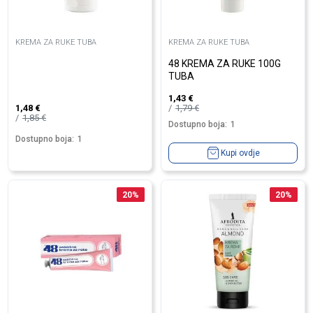
KREMA ZA RUKE TUBA
KREMA ZA RUKE TUBA
48 KREMA ZA RUKE 100G
TUBA
1,43
€
1,79
€
1,48
€
1,85
€
Dostupno boja:
1
Dostupno boja:
1
Kupi ovdje
20
%
20
%