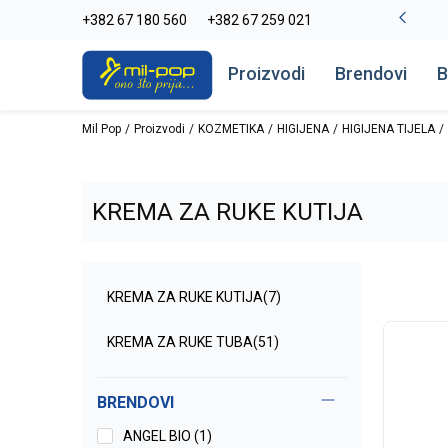
-20% na kompletan asortiman
+382 67 180 560
+382 67 259 021
Pogledaj više
Proizvodi
Brendovi
B
Mil Pop
Proizvodi
KOZMETIKA
HIGIJENA
HIGIJENA TIJELA
KREMA ZA RUKE KUTIJA
KREMA ZA RUKE KUTIJA
(7)
KREMA ZA RUKE TUBA
(51)
BRENDOVI
ANGEL BIO (1)