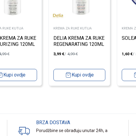
A RUKE KUTIJA
KREMA ZA RUKE KUTIJA
KREMA Z
 KREMA ZA RUKE
DELIA KREMA ZA RUKE
SOLE
URIZING 120ML
REGENARATING 120ML
4,99
€
3,99
€
4,99
€
1,60
€
Kupi ovdje
Kupi ovdje
BRZA DOSTAVA
Porudžbine se obrađuju unutar 24h, a