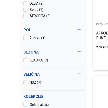
DELIA (2)
Solea (1)
AFRODITA (3)
KREMA Z
POL
AFROD
RUKE 
ŽENSKI (1)
50ML
2,32
€
SEZONA
KLASIKA (7)
VELIČINA
NSZ
(7)
KOLEKCIJE
Online akcija