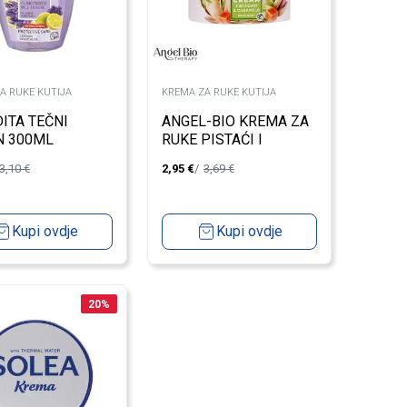
A RUKE KUTIJA
KREMA ZA RUKE KUTIJA
ITA TEČNI
ANGEL-BIO KREMA ZA
N 300ML
RUKE PISTAĆI I
NDA
KARAMEL 50ML
3,10
€
2,95
€
3,69
€
Kupi ovdje
Kupi ovdje
20
%