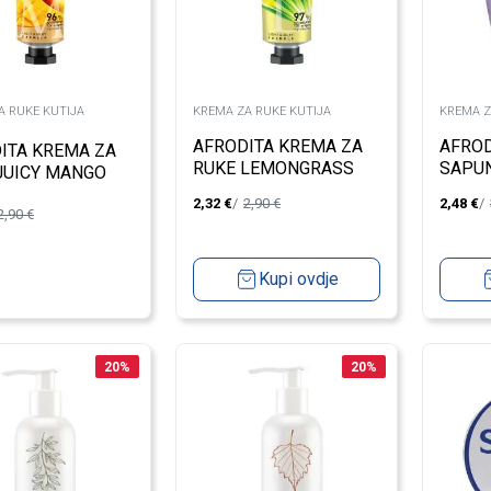
A RUKE KUTIJA
KREMA ZA RUKE KUTIJA
KREMA Z
AFRODITA KREMA ZA
AFROD
ITA KREMA ZA
RUKE LEMONGRASS
SAPU
JUICY MANGO
50ML
LAVA
2,32
€
2,90
€
2,48
€
2,90
€
Kupi ovdje
20
%
20
%