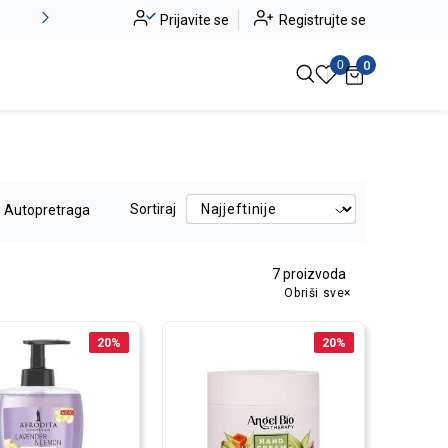
Alma Ras do -50%
Prijavite se
Registrujte se
Pogledaj više
0
0
Sortiraj
Autopretraga
7
proizvoda
Obriši sve
20
%
20
%