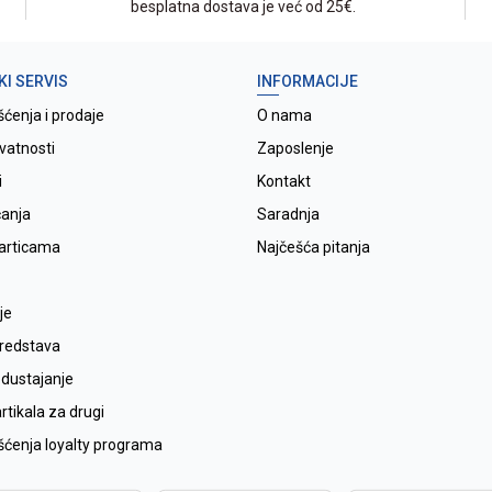
besplatna dostava je već od 25€.
KI SERVIS
INFORMACIJE
šćenja i prodaje
O nama
ivatnosti
Zaposlenje
i
Kontakt
ćanja
Saradnja
karticama
Najčešća pitanja
je
sredstava
odustajanje
tikala za drugi
išćenja loyalty programa