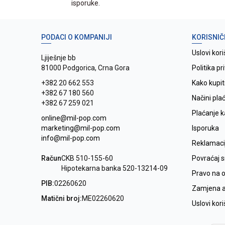
isporuke.
PODACI O KOMPANIJI
KORISNIČ
Uslovi kori
Ljiješnje bb
81000 Podgorica, Crna Gora
Politika pr
+382 20 662 553
Kako kupit
+382 67 180 560
Načini pla
+382 67 259 021
Plaćanje 
online@mil-pop.com
marketing@mil-pop.com
Isporuka
info@mil-pop.com
Reklamaci
Račun
CKB 510-155-60
Povraćaj 
Hipotekarna banka 520-13214-09
Pravo na 
PIB:
02260620
Zamjena ar
Matični broj:
ME02260620
Uslovi kor