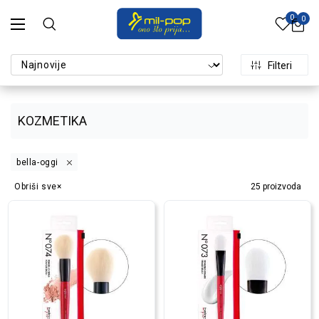
0
0
Filteri
KOZMETIKA
bella-oggi
Obriši sve
25
proizvoda