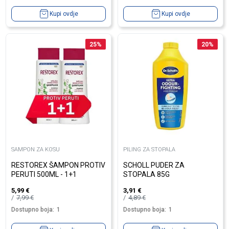
Kupi ovdje
Kupi ovdje
25
%
20
%
SAMPON ZA KOSU
PILING ZA STOPALA
RESTOREX ŠAMPON PROTIV
SCHOLL PUDER ZA
PERUTI 500ML - 1+1
STOPALA 85G
5,99
€
3,91
€
7,99
€
4,89
€
Dostupno boja:
1
Dostupno boja:
1