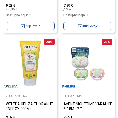
0,28
€
7,59
€
0,35
€
9,49
€
Dostupno boja:
1
Dostupno boja:
1
Kupi ovdje
Kupi ovdje
20
%
20
%
ZENSKA KUPKA
BEBI OPREMA
WELEDA GEL ZA TUŠIRANJE
AVENT NIGHTTIME VARALICE
ENERGY 200ML
6-18M - 2/1
9,32
€
7,59
€