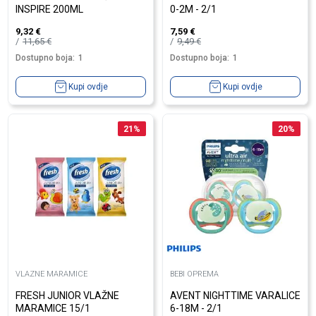
INSPIRE 200ML
0-2M - 2/1
9,32
€
7,59
€
11,65
€
9,49
€
Dostupno boja:
1
Dostupno boja:
1
Kupi ovdje
Kupi ovdje
21
%
20
%
VLAZNE MARAMICE
BEBI OPREMA
FRESH JUNIOR VLAŽNE
AVENT NIGHTTIME VARALICE
MARAMICE 15/1
6-18M - 2/1