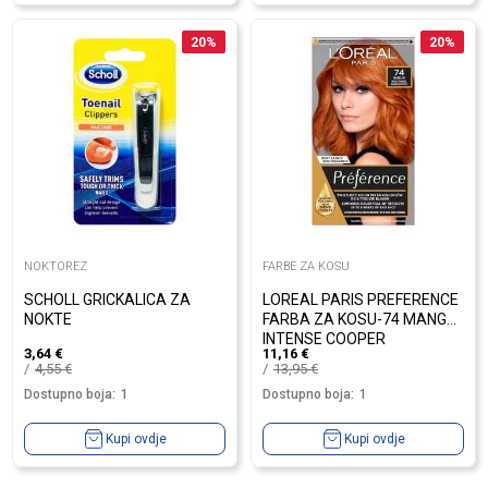
20
%
20
%
NOKTOREZ
FARBE ZA KOSU
SCHOLL GRICKALICA ZA
LOREAL PARIS PREFERENCE
NOKTE
FARBA ZA KOSU-74 MANGO
INTENSE COOPER
3,64
€
11,16
€
4,55
€
13,95
€
Dostupno boja:
1
Dostupno boja:
1
Kupi ovdje
Kupi ovdje