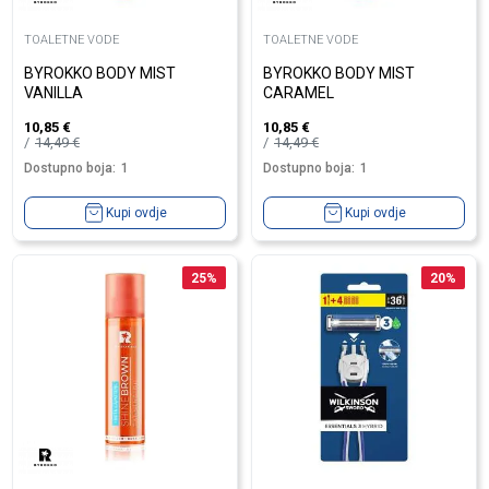
TOALETNE VODE
TOALETNE VODE
BYROKKO BODY MIST
BYROKKO BODY MIST
VANILLA
CARAMEL
10,85
€
10,85
€
14,49
€
14,49
€
Dostupno boja:
1
Dostupno boja:
1
Kupi ovdje
Kupi ovdje
25
%
20
%