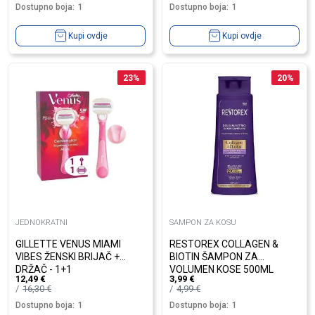
Dostupno boja:
1
Dostupno boja:
1
Kupi ovdje
Kupi ovdje
23
%
20
%
JEDNOKRATNI
SAMPON ZA KOSU
GILLETTE VENUS MIAMI
RESTOREX COLLAGEN &
VIBES ŽENSKI BRIJAČ +
BIOTIN ŠAMPON ZA
DRŽAČ - 1+1
VOLUMEN KOSE 500ML
12,49
€
3,99
€
16,30
€
4,99
€
Dostupno boja:
1
Dostupno boja:
1