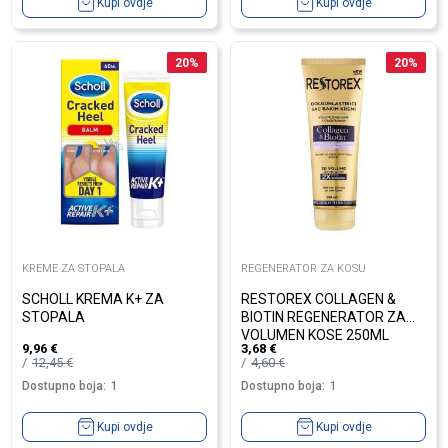
Kupi ovdje
Kupi ovdje
20
%
20
%
KREME ZA STOPALA
REGENERATOR ZA KOSU
SCHOLL KREMA K+ ZA
RESTOREX COLLAGEN &
STOPALA
BIOTIN REGENERATOR ZA
VOLUMEN KOSE 250ML
9,96
€
3,68
€
12,45
€
4,60
€
Dostupno boja:
1
Dostupno boja:
1
Kupi ovdje
Kupi ovdje