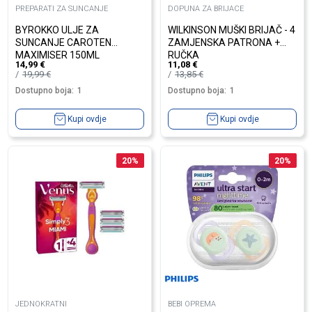
PREPARATI ZA SUNCANJE
DOPUNA ZA BRIJACE
BYROKKO ULJE ZA
WILKINSON MUŠKI BRIJAČ - 4
SUNCANJE CAROTEN
ZAMJENSKA PATRONA +
MAXIMISER 150ML
RUČKA
14,99
€
11,08
€
19,99
€
13,85
€
Dostupno boja:
1
Dostupno boja:
1
Kupi ovdje
Kupi ovdje
20
%
20
%
JEDNOKRATNI
BEBI OPREMA