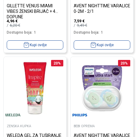
GILLETTE VENUS MIAMI
AVENT NIGHTTIME VARALICE
VIBES ŽENSKI BRIJAČ + 4
0-2M - 2/1
DOPUNE
4,96
€
7,59
€
6,20
€
9,49
€
Dostupno boja:
1
Dostupno boja:
1
Kupi ovdje
Kupi ovdje
20
%
20
%
ZENSKA KUPKA
BEBI OPREMA
WELEDA GEL ZA TUŠIRANJE
AVENT NIGHTTIME VARALICE