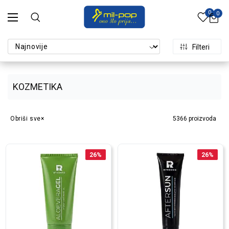
0
0
Filteri
KOZMETIKA
Obriši sve
5366
proizvoda
26
%
26
%