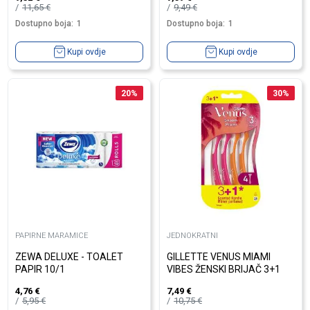
11,65
€
9,49
€
Dostupno boja:
1
Dostupno boja:
1
Kupi ovdje
Kupi ovdje
20
%
30
%
PAPIRNE MARAMICE
JEDNOKRATNI
ZEWA DELUXE - TOALET
GILLETTE VENUS MIAMI
PAPIR 10/1
VIBES ŽENSKI BRIJAČ 3+1
4,76
€
7,49
€
5,95
€
10,75
€