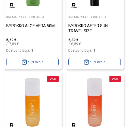
KREMA POSLE SUNCANJA
KREMA POSLE SUNCANJA
BYROKKO ALOE VERA 50ML
BYROKKO AFTER SUN
TRAVEL SIZE
5,69
€
6,39
€
7,69
€
8,59
€
Dostupno boja:
1
Dostupno boja:
1
Kupi ovdje
Kupi ovdje
25
%
25
%