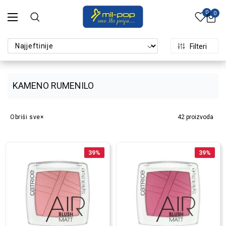
0
0
Filteri
KAMENO RUMENILO
Obriši sve
42
proizvoda
39
%
39
%