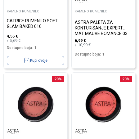
KAMENO RUMENILO
KAMENO RUMENILO
CATRICE RUMENILO SOFT
ASTRA PALETA ZA
GLAM BAKED 010
KONTURISANJE EXPERT
MAT MAUVE ROMANCE 03
4,55
€
5,69
€
6,99
€
10,99
€
Dostupno boja:
1
Dostupno boja:
1
Kupi ovdje
20
%
20
%