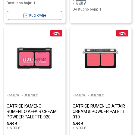
5,40
€
Dostupno boja:
1
6,45
€
Dostupno boja:
1
Kupi ovdje
42
%
42
%
KAMENO RUMENILO
KAMENO RUMENILO
CATRICE KAMENO
CATRICE RUMENILO AFFAIR
RUMENILO AFFAIR CREAM &
CREAM & POWDER PALETTE
POWDER PALETTE 020
010
3,99
€
3,99
€
6,90
€
6,90
€