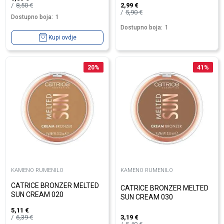
8,50
€
2,99
€
5,90
€
Dostupno boja:
1
Dostupno boja:
1
Kupi ovdje
20
%
41
%
KAMENO RUMENILO
KAMENO RUMENILO
CATRICE BRONZER MELTED
CATRICE BRONZER MELTED
SUN CREAM 020
SUN CREAM 030
5,11
€
6,39
€
3,19
€