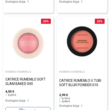
Dostupno boja:
1
Dostupno boja:
1
20
%
20
%
KAMENO RUMENILO
KAMENO RUMENILO
CATRICE RUMENILO SOFT
CATRICE RUMENILO U TUBI
GLAM BAKED 040
SOFT BLUR POWDER 010
4,55
€
5,69
€
2,99
€
3,75
€
Dostupno boja:
1
4,45
€
Dostupno boja:
1