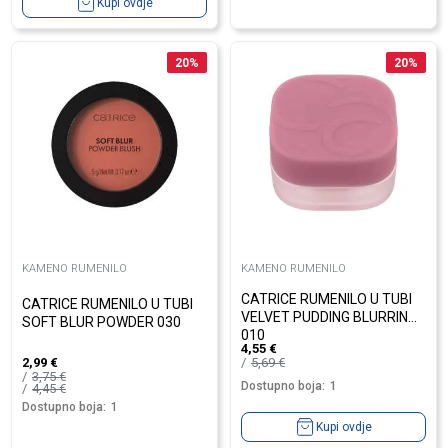
Kupi ovdje
20
%
20
%
KAMENO RUMENILO
KAMENO RUMENILO
CATRICE RUMENILO U TUBI
CATRICE RUMENILO U TUBI
VELVET PUDDING BLURRING
SOFT BLUR POWDER 030
010
4,55
€
5,69
€
2,99
€
3,75
€
Dostupno boja:
1
4,45
€
Dostupno boja:
1
Kupi ovdje