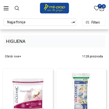
0
0
Filteri
HIGIJENA
Obriši sve
1128
proizvoda