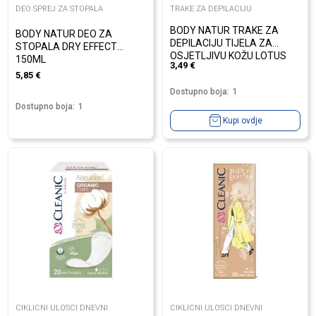
DEO SPREJ ZA STOPALA
TRAKE ZA DEPILACIJU
BODY NATUR TRAKE ZA
BODY NATUR DEO ZA
DEPILACIJU TIJELA ZA
STOPALA DRY EFFECT
OSJETLJIVU KOŽU LOTUS
150ML
3,49
€
FLOWER
5,85
€
Dostupno boja:
1
Dostupno boja:
1
Kupi ovdje
CIKLICNI ULOSCI DNEVNI
CIKLICNI ULOSCI DNEVNI