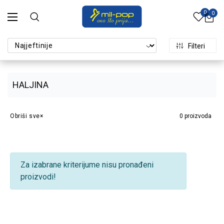
0
0
Filteri
HALJINA
Obriši sve
0
proizvoda
Za izabrane kriterijume nisu pronađeni
proizvodi!