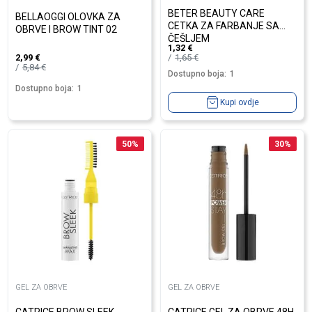
BETER BEAUTY CARE
BELLAOGGI OLOVKA ZA
CETKA ZA FARBANJE SA
OBRVE I BROW TINT 02
ČEŠLJEM
1,32
€
1,65
€
2,99
€
5,84
€
Dostupno boja:
1
Dostupno boja:
1
Kupi ovdje
50
%
30
%
GEL ZA OBRVE
GEL ZA OBRVE