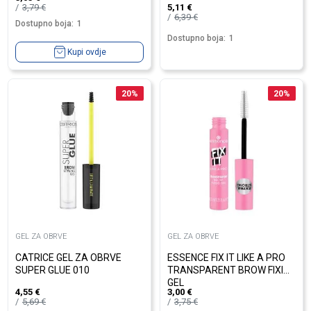
3,79
€
5,11
€
6,39
€
Dostupno boja:
1
Dostupno boja:
1
Kupi ovdje
20
%
20
%
GEL ZA OBRVE
GEL ZA OBRVE
CATRICE GEL ZA OBRVE
ESSENCE FIX IT LIKE A PRO
SUPER GLUE 010
TRANSPARENT BROW FIXING
GEL
4,55
€
3,00
€
5,69
€
3,75
€