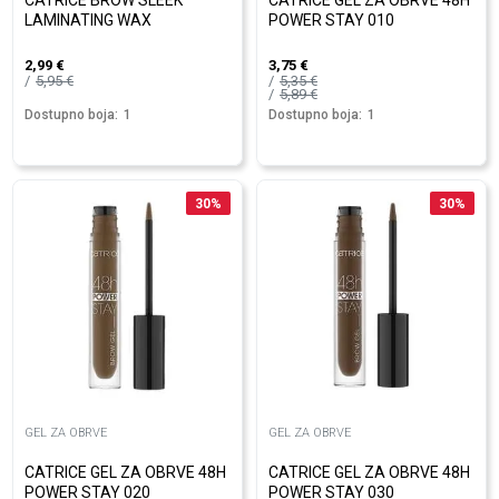
CATRICE BROW SLEEK
CATRICE GEL ZA OBRVE 48H
LAMINATING WAX
POWER STAY 010
2,99
€
3,75
€
5,95
€
5,35
€
5,89
€
Dostupno boja:
1
Dostupno boja:
1
30
%
30
%
GEL ZA OBRVE
GEL ZA OBRVE
CATRICE GEL ZA OBRVE 48H
CATRICE GEL ZA OBRVE 48H
POWER STAY 020
POWER STAY 030