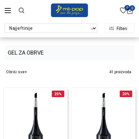
0
0
Filteri
GEL ZA OBRVE
Obriši sve
41
proizvoda
20
%
20
%