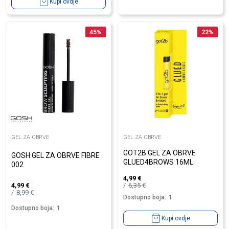
Kupi ovdje
45
%
22
%
GEL ZA OBRVE
GEL ZA OBRVE
GOT2B GEL ZA OBRVE
GOSH GEL ZA OBRVE FIBRE
GLUED4BROWS 16ML
002
4,99
€
6,35
€
4,99
€
8,99
€
Dostupno boja:
1
Dostupno boja:
1
Kupi ovdje