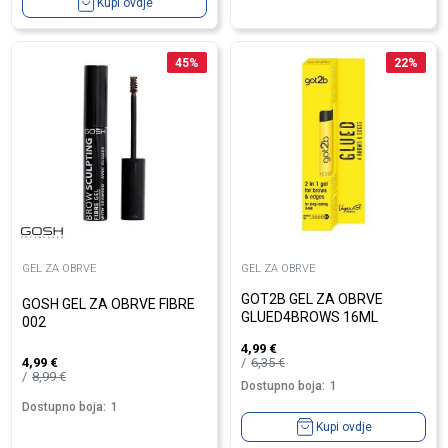
Kupi ovdje
45
%
22
%
GEL ZA OBRVE
GEL ZA OBRVE
GOT2B GEL ZA OBRVE
GOSH GEL ZA OBRVE FIBRE
GLUED4BROWS 16ML
002
4,99
€
6,35
€
4,99
€
8,99
€
Dostupno boja:
1
Dostupno boja:
1
Kupi ovdje