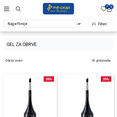
0
0
Filteri
GEL ZA OBRVE
Obriši sve
41
proizvoda
20
%
20
%