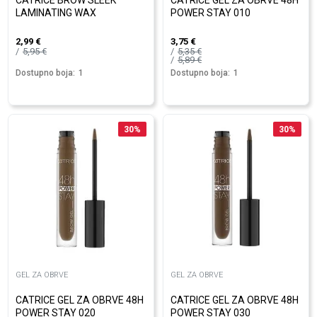
CATRICE BROW SLEEK
CATRICE GEL ZA OBRVE 48H
LAMINATING WAX
POWER STAY 010
2,99
€
3,75
€
5,95
€
5,35
€
5,89
€
Dostupno boja:
1
Dostupno boja:
1
30
%
30
%
GEL ZA OBRVE
GEL ZA OBRVE
CATRICE GEL ZA OBRVE 48H
CATRICE GEL ZA OBRVE 48H
POWER STAY 020
POWER STAY 030