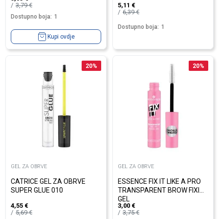
3,79
€
5,11
€
6,39
€
Dostupno boja:
1
Dostupno boja:
1
Kupi ovdje
20
%
20
%
GEL ZA OBRVE
GEL ZA OBRVE
CATRICE GEL ZA OBRVE
ESSENCE FIX IT LIKE A PRO
SUPER GLUE 010
TRANSPARENT BROW FIXING
GEL
4,55
€
3,00
€
5,69
€
3,75
€