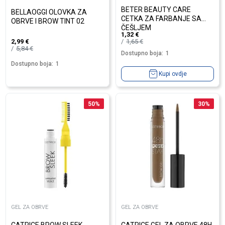
BETER BEAUTY CARE
BELLAOGGI OLOVKA ZA
CETKA ZA FARBANJE SA
OBRVE I BROW TINT 02
ČEŠLJEM
1,32
€
1,65
€
2,99
€
5,84
€
Dostupno boja:
1
Dostupno boja:
1
Kupi ovdje
50
%
30
%
GEL ZA OBRVE
GEL ZA OBRVE