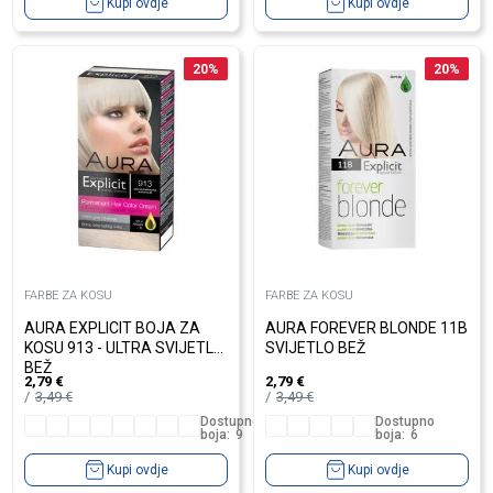
Kupi ovdje
Kupi ovdje
20
%
20
%
FARBE ZA KOSU
FARBE ZA KOSU
AURA EXPLICIT BOJA ZA
AURA FOREVER BLONDE 11B
KOSU 913 - ULTRA SVIJETLO
SVIJETLO BEŽ
BEŽ
2,79
€
2,79
€
3,49
€
3,49
€
Dostupno
Dostupno
boja:
9
boja:
6
Kupi ovdje
Kupi ovdje