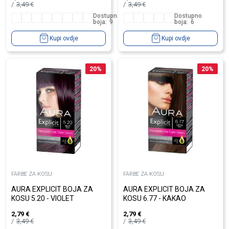
3,49
€
3,49
€
Dostupno
Dostupno
boja:
9
boja:
6
Kupi ovdje
Kupi ovdje
20
%
20
%
FARBE ZA KOSU
FARBE ZA KOSU
AURA EXPLICIT BOJA ZA
AURA EXPLICIT BOJA ZA
KOSU 5.20 - VIOLET
KOSU 6.77 - KAKAO
2,79
€
2,79
€
3,49
€
3,49
€