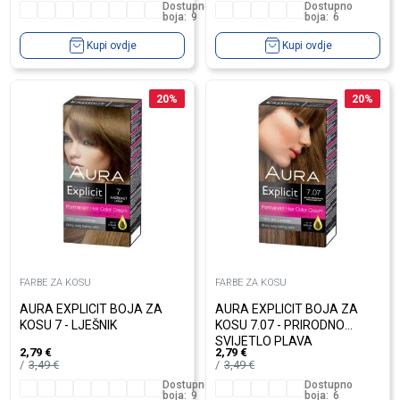
Dostupno
Dostupno
boja:
9
boja:
6
Kupi ovdje
Kupi ovdje
20
%
20
%
FARBE ZA KOSU
FARBE ZA KOSU
AURA EXPLICIT BOJA ZA
AURA EXPLICIT BOJA ZA
KOSU 7 - LJEŠNIK
KOSU 7.07 - PRIRODNO
SVIJETLO PLAVA
2,79
€
2,79
€
3,49
€
3,49
€
Dostupno
Dostupno
boja:
9
boja:
6