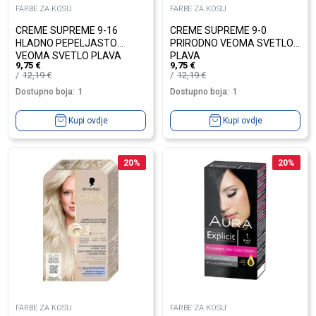
FARBE ZA KOSU
FARBE ZA KOSU
CREME SUPREME 9-16
CREME SUPREME 9-0
HLADNO PEPELJASTO
PRIRODNO VEOMA SVETLO
VEOMA SVETLO PLAVA
PLAVA
9,75
€
9,75
€
12,19
€
12,19
€
Dostupno boja:
1
Dostupno boja:
1
Kupi ovdje
Kupi ovdje
20
%
20
%
FARBE ZA KOSU
FARBE ZA KOSU