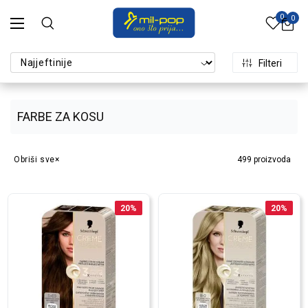
0
0
Filteri
FARBE ZA KOSU
Obriši sve
499
proizvoda
20
%
20
%