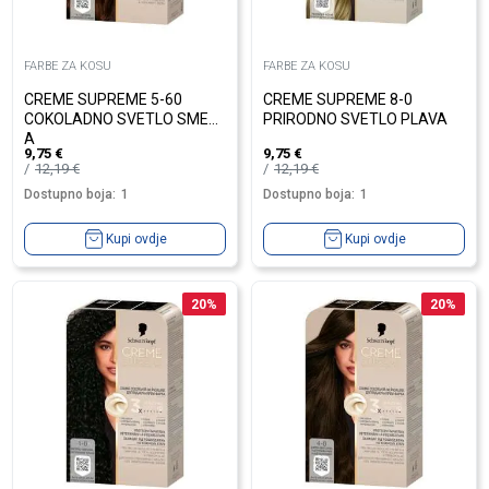
FARBE ZA KOSU
FARBE ZA KOSU
CREME SUPREME 5-60
CREME SUPREME 8-0
COKOLADNO SVETLO SME?
PRIRODNO SVETLO PLAVA
A
9,75
€
9,75
€
12,19
€
12,19
€
Dostupno boja:
1
Dostupno boja:
1
Kupi ovdje
Kupi ovdje
20
%
20
%