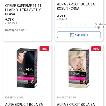
AURA EXPLICIT BOJA ZA
CREME SUPREME 11-11
KOSU 1 - CRNA
HLADNO ULTRA SVETLO
PLAVA
2,79
€
3,49
€
9,75
€
12,19
€
Dostup
boja:
9
Dostupno boja:
1
Kupi ovdje
20
%
20
%
FARBE ZA KOSU
FARBE ZA KOSU
AURA EXPLICIT BOJA ZA
AURA EXPLICIT BOJA ZA