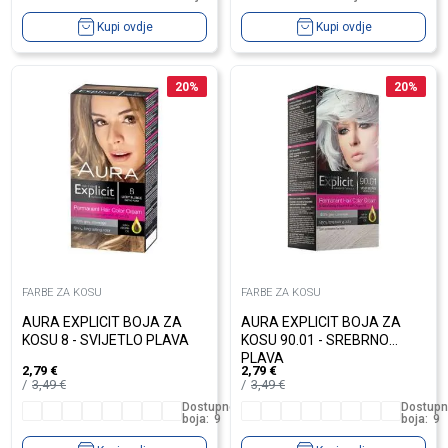
Kupi ovdje
Kupi ovdje
20
%
20
%
FARBE ZA KOSU
FARBE ZA KOSU
AURA EXPLICIT BOJA ZA
AURA EXPLICIT BOJA ZA
KOSU 8 - SVIJETLO PLAVA
KOSU 90.01 - SREBRNO
PLAVA
2,79
€
2,79
€
3,49
€
3,49
€
Dostupno
Dostup
boja:
9
boja:
9