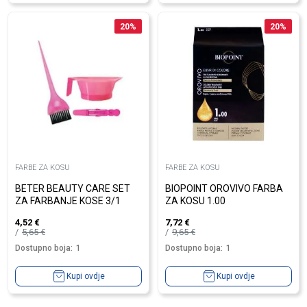
20
%
20
%
FARBE ZA KOSU
FARBE ZA KOSU
BETER BEAUTY CARE SET
BIOPOINT OROVIVO FARBA
ZA FARBANJE KOSE 3/1
ZA KOSU 1.00
4,52
€
7,72
€
5,65
€
9,65
€
Dostupno boja:
1
Dostupno boja:
1
Kupi ovdje
Kupi ovdje