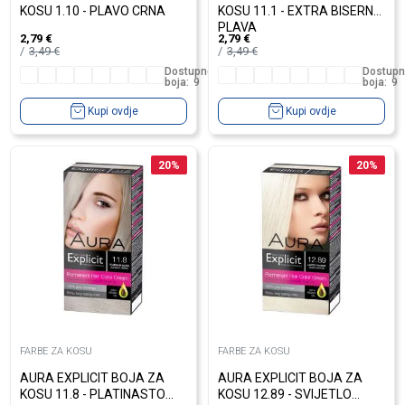
KOSU 1.10 - PLAVO CRNA
KOSU 11.1 - EXTRA BISERNO
PLAVA
2,79
€
2,79
€
3,49
€
3,49
€
Dostupno
Dostup
boja:
9
boja:
9
Kupi ovdje
Kupi ovdje
20
%
20
%
FARBE ZA KOSU
FARBE ZA KOSU
AURA EXPLICIT BOJA ZA
AURA EXPLICIT BOJA ZA
KOSU 11.8 - PLATINASTO
KOSU 12.89 - SVIJETLO