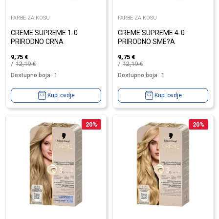
FARBE ZA KOSU
FARBE ZA KOSU
CREME SUPREME 1-0
CREME SUPREME 4-0
PRIRODNO CRNA
PRIRODNO SME?A
9,75
€
9,75
€
12,19
€
12,19
€
Dostupno boja:
1
Dostupno boja:
1
Kupi ovdje
Kupi ovdje
20
%
20
%