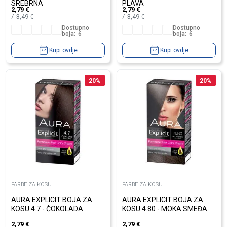
SREBRNA
PLAVA
2,79
€
2,79
€
3,49
€
3,49
€
Dostupno
Dostupno
boja:
6
boja:
6
Kupi ovdje
Kupi ovdje
20
%
20
%
FARBE ZA KOSU
FARBE ZA KOSU
AURA EXPLICIT BOJA ZA
AURA EXPLICIT BOJA ZA
KOSU 4.7 - ČOKOLADA
KOSU 4.80 - MOKA SMEĐA
2,79
€
2,79
€