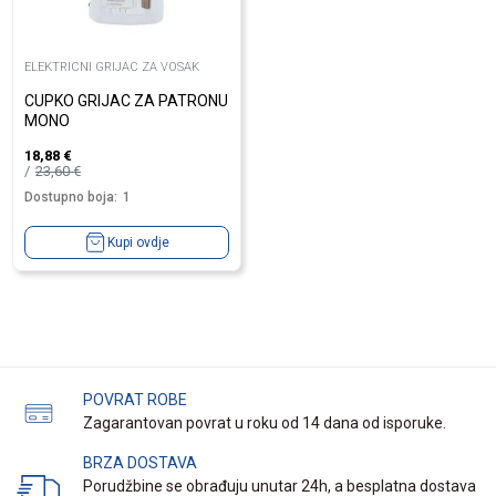
ELEKTRICNI GRIJAC ZA VOSAK
CUPKO GRIJAC ZA PATRONU
MONO
18,88
€
23,60
€
Dostupno boja:
1
Kupi ovdje
POVRAT ROBE
Zagarantovan povrat u roku od 14 dana od isporuke.
BRZA DOSTAVA
Porudžbine se obrađuju unutar 24h, a besplatna dostava