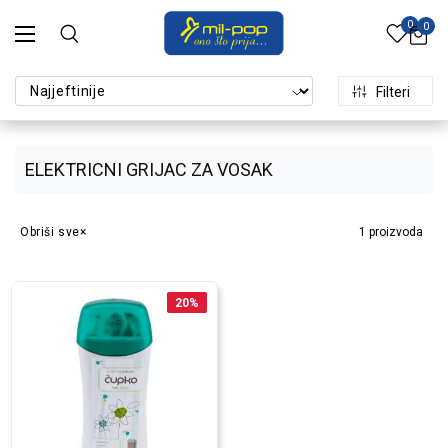
0
0
Filteri
ELEKTRICNI GRIJAC ZA VOSAK
Obriši sve
1
proizvoda
20
%