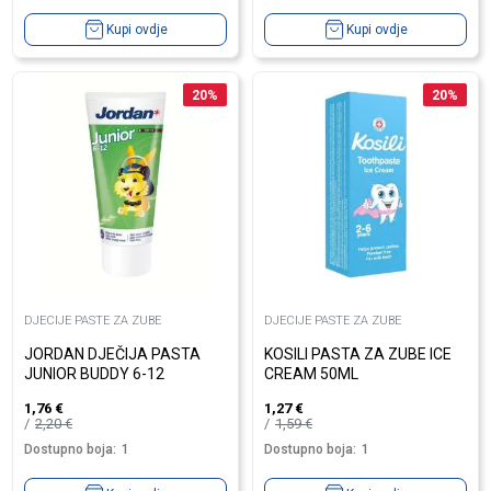
Kupi ovdje
Kupi ovdje
20
%
20
%
DJECIJE PASTE ZA ZUBE
DJECIJE PASTE ZA ZUBE
JORDAN DJEČIJA PASTA
KOSILI PASTA ZA ZUBE ICE
JUNIOR BUDDY 6-12
CREAM 50ML
1,76
€
1,27
€
2,20
€
1,59
€
Dostupno boja:
1
Dostupno boja:
1