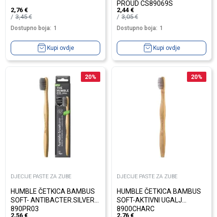
PROUD CS89069S
2,76
€
2,44
€
3,45
€
3,05
€
Dostupno boja:
1
Dostupno boja:
1
Kupi ovdje
Kupi ovdje
20
%
20
%
DJECIJE PASTE ZA ZUBE
DJECIJE PASTE ZA ZUBE
HUMBLE ČETKICA BAMBUS
HUMBLE ČETKICA BAMBUS
SOFT- ANTIBACTER.SILVER
SOFT-AKTIVNI UGALJ
890PR03
8900CHARC
2,56
€
2,76
€