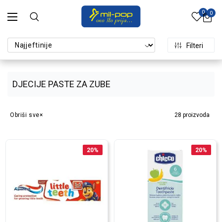
0
0
Filteri
DJECIJE PASTE ZA ZUBE
Obriši sve
28
proizvoda
20
%
20
%