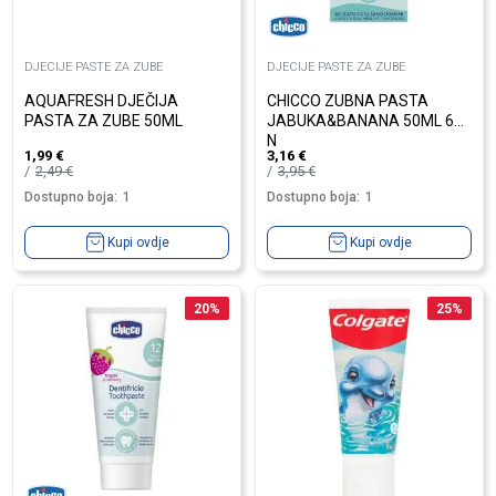
DJECIJE PASTE ZA ZUBE
DJECIJE PASTE ZA ZUBE
AQUAFRESH DJEČIJA
CHICCO ZUBNA PASTA
PASTA ZA ZUBE 50ML
JABUKA&BANANA 50ML 6+
N
1,99
€
3,16
€
2,49
€
3,95
€
Dostupno boja:
1
Dostupno boja:
1
Kupi ovdje
Kupi ovdje
20
%
25
%