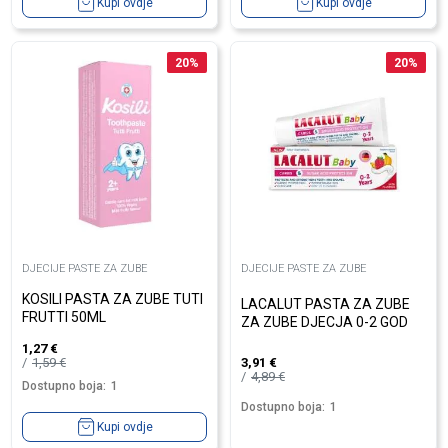
Kupi ovdje
Kupi ovdje
20
%
20
%
DJECIJE PASTE ZA ZUBE
DJECIJE PASTE ZA ZUBE
KOSILI PASTA ZA ZUBE TUTI
LACALUT PASTA ZA ZUBE
FRUTTI 50ML
ZA ZUBE DJECJA 0-2 GOD
1,27
€
1,59
€
3,91
€
4,89
€
Dostupno boja:
1
Dostupno boja:
1
Kupi ovdje