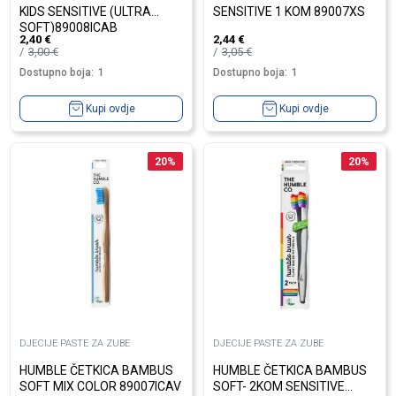
KIDS SENSITIVE (ULTRA
SENSITIVE 1 KOM 89007XS
SOFT)89008ICAB
2,40
€
2,44
€
3,00
€
3,05
€
Dostupno boja:
1
Dostupno boja:
1
Kupi ovdje
Kupi ovdje
20
%
20
%
DJECIJE PASTE ZA ZUBE
DJECIJE PASTE ZA ZUBE
HUMBLE ČETKICA BAMBUS
HUMBLE ČETKICA BAMBUS
SOFT MIX COLOR 89007ICAV
SOFT- 2KOM SENSITIVE