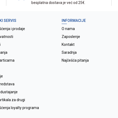
besplatna dostava je već od 25€.
KI SERVIS
INFORMACIJE
šćenja i prodaje
O nama
ivatnosti
Zaposlenje
i
Kontakt
ćanja
Saradnja
karticama
Najčešća pitanja
je
sredstava
odustajanje
tikala za drugi
išćenja loyalty programa