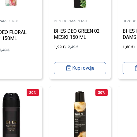
ANS ZENSKI
DEZODORANS ZENSKI
DEZODOR
BI-ES DEO GREEN 02
BI-ES
 DEO FLORAL
MESKI 150 ML
DAMS
 150ML
1,99
€
2,49
€
1,60
€
2,49
€
Kupi ovdje
20
%
30
%