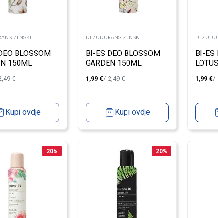
ANS ZENSKI
DEZODORANS ZENSKI
DEZODOR
 DEO BLOSSOM
BI-ES DEO BLOSSOM
BI-ES
N 150ML
GARDEN 150ML
LOTUS
2,49
€
1,99
€
2,49
€
1,99
€
Kupi ovdje
Kupi ovdje
20
%
20
%