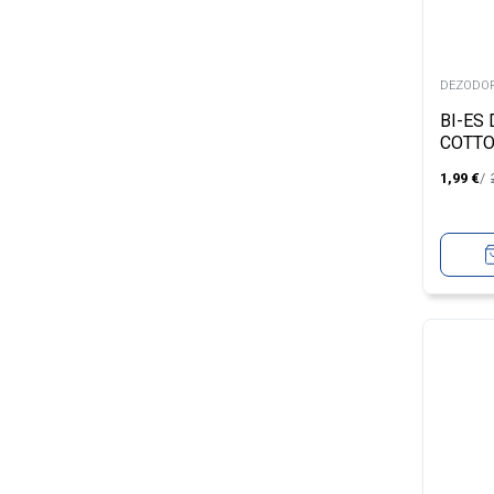
DEZODOR
BI-ES
COTTO
1,99
€