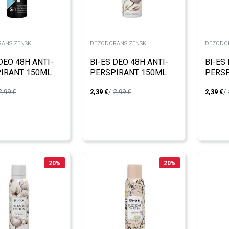
ANS ZENSKI
DEZODORANS ZENSKI
DEZODOR
DEO 48H ANTI-
BI-ES DEO 48H ANTI-
BI-ES
IRANT 150ML
PERSPIRANT 150ML
PERSP
2,99
€
2,39
€
2,99
€
2,39
€
20
%
20
%