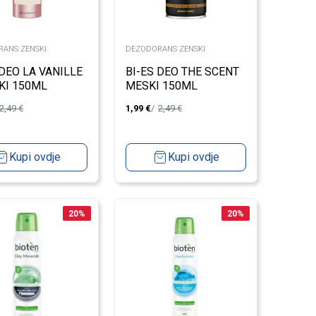
ANS ZENSKI
DEZODORANS ZENSKI
 DEO LA VANILLE
BI-ES DEO THE SCENT
KI 150ML
MESKI 150ML
2,49
€
1,99
€
2,49
€
Kupi ovdje
Kupi ovdje
20
%
20
%