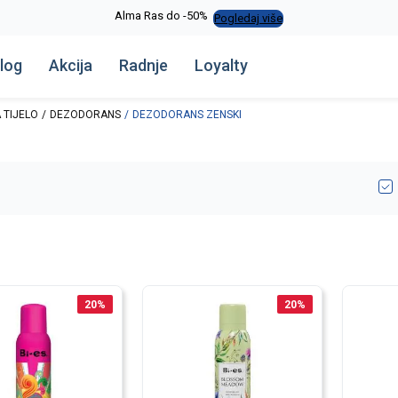
Alma Ras do -50%
Pogledaj više
log
Akcija
Radnje
Loyalty
 TIJELO
DEZODORANS
DEZODORANS ZENSKI
20
%
20
%