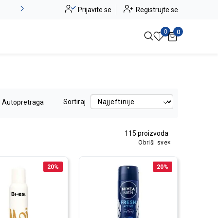
Novo u ponudi - Jadea
Prijavite se
Registrujte se
Pogledaj više
0
0
Sortiraj
Autopretraga
115
proizvoda
Obriši sve
20
%
20
%