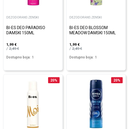
DEZODORANS ZENSKI
DEZODORANS ZENSKI
BI-ES DEO PARADISO
BI-ES DEO BLOSSOM
DAMSKI 150ML
MEADOW DAMSKI 150ML
1,99
€
1,99
€
2,49
€
2,49
€
Dostupno boja:
1
Dostupno boja:
1
20
%
20
%