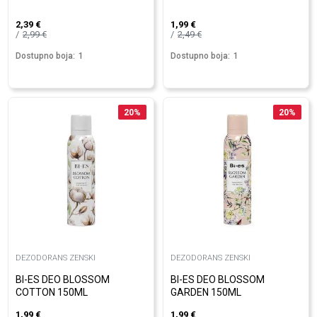
2,39
€
1,99
€
2,99
€
2,49
€
Dostupno boja:
1
Dostupno boja:
1
20
%
20
%
DEZODORANS ZENSKI
DEZODORANS ZENSKI
BI-ES DEO BLOSSOM
BI-ES DEO BLOSSOM
COTTON 150ML
GARDEN 150ML
1,99
€
1,99
€