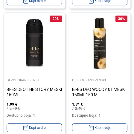
Kupi ovdje
Kupi ovdje
20
%
30
%
DEZODORANS ZENSKI
DEZODORANS ZENSKI
BI-ES DEO THE STORY MESKI
BI-ES DEO WOODY 01 MESKI
150ML
150ML 150 ML
1,99
€
1,74
€
2,49
€
2,49
€
Dostupno boja:
1
Dostupno boja:
1
Kupi ovdje
Kupi ovdje