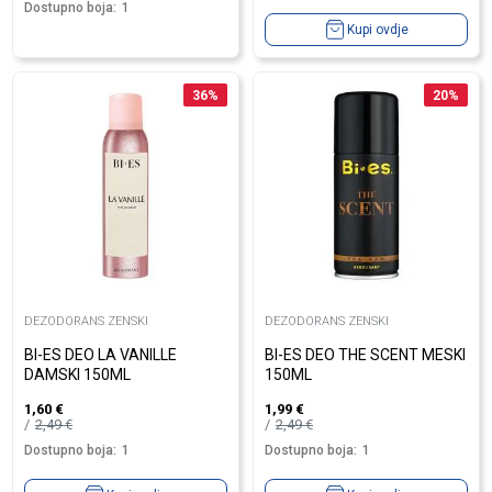
Dostupno boja:
1
Kupi ovdje
36
%
20
%
DEZODORANS ZENSKI
DEZODORANS ZENSKI
BI-ES DEO LA VANILLE
BI-ES DEO THE SCENT MESKI
DAMSKI 150ML
150ML
1,60
€
1,99
€
2,49
€
2,49
€
Dostupno boja:
1
Dostupno boja:
1