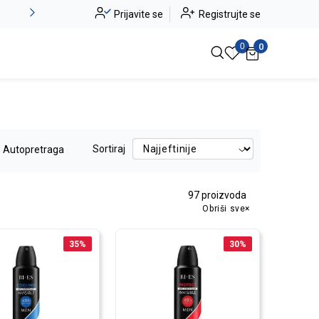
Alma Ras do -50%
Prijavite se
Registrujte se
Pogledaj više
0
0
Sortiraj
Autopretraga
97
proizvoda
Obriši sve
35
%
30
%