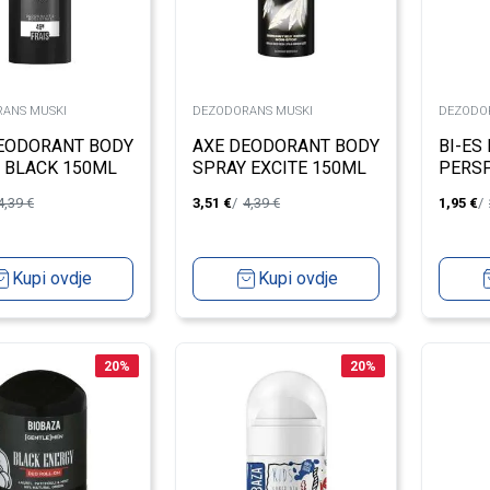
ANS MUSKI
DEZODORANS MUSKI
DEZODO
EODORANT BODY
AXE DEODORANT BODY
BI-ES
 BLACK 150ML
SPRAY EXCITE 150ML
PERSP
4,39
€
3,51
€
4,39
€
1,95
€
Kupi ovdje
Kupi ovdje
20
%
20
%