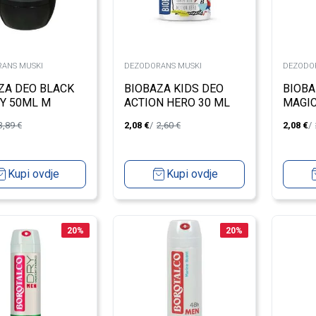
ANS MUSKI
DEZODORANS MUSKI
DEZODO
ZA DEO BLACK
BIOBAZA KIDS DEO
BIOBA
Y 50ML M
ACTION HERO 30 ML
MAGIC
3,89
€
2,08
€
2,60
€
2,08
€
Kupi ovdje
Kupi ovdje
20
%
20
%