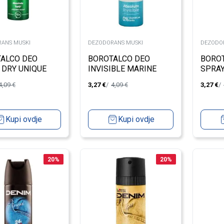
ANS MUSKI
DEZODORANS MUSKI
DEZODO
ALCO DEO
BOROTALCO DEO
BORO
 DRY UNIQUE
INVISIBLE MARINE
SPRAY
OCEA
4,09
€
3,27
€
4,09
€
3,27
€
150M
Kupi ovdje
Kupi ovdje
20
%
20
%