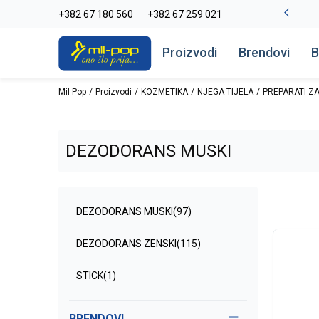
-20% na kompletan asortiman
+382 67 180 560
+382 67 259 021
Pogledaj više
Proizvodi
Brendovi
B
Mil Pop
Proizvodi
KOZMETIKA
NJEGA TIJELA
PREPARATI ZA
DEZODORANS MUSKI
DEZODORANS MUSKI
(97)
DEZODORANS ZENSKI
(115)
STICK
(1)
BRENDOVI