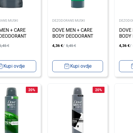
ANS MUSKI
DEZODORANS MUSKI
DEZODO
MEN + CARE
DOVE MEN + CARE
DOVE 
 DEODORANT
BODY DEODORANT
BODY
SPRAY BAMBOO +
SPRAY
5,45
€
4,36
€
5,45
€
4,36
€
ALOE 150ML
CYPR
Kupi ovdje
Kupi ovdje
20
%
20
%