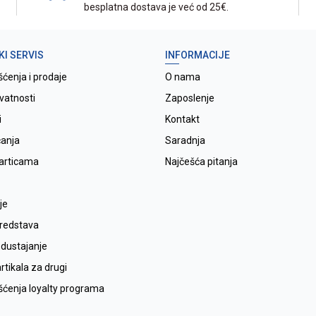
besplatna dostava je već od 25€.
KI SERVIS
INFORMACIJE
šćenja i prodaje
O nama
ivatnosti
Zaposlenje
i
Kontakt
ćanja
Saradnja
karticama
Najčešća pitanja
je
sredstava
odustajanje
tikala za drugi
išćenja loyalty programa