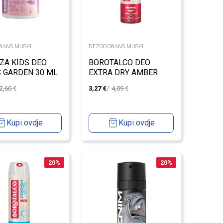
RANS MUSKI
DEZODORANS MUSKI
ZA KIDS DEO
BOROTALCO DEO
 GARDEN 30 ML
EXTRA DRY AMBER
2,60
€
3,27
€
4,09
€
Kupi ovdje
Kupi ovdje
20
%
20
%