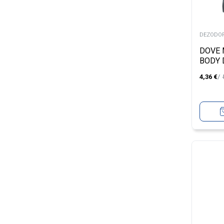
DEZODOR
DOVE 
BODY
50ML
4,36
€