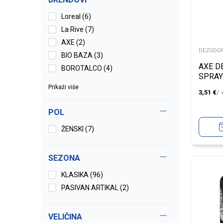
Loreal (6)
La Rive (7)
AXE (2)
DEZODOR
BIO BAZA (3)
AXE D
BOROTALCO (4)
SPRAY
Prikaži više
3,51
€
POL
ŽENSKI (7)
SEZONA
KLASIKA (96)
PASIVAN ARTIKAL (2)
VELIČINA