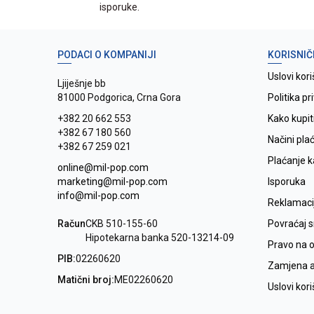
isporuke.
PODACI O KOMPANIJI
KORISNIČ
Uslovi kori
Ljiješnje bb
81000 Podgorica, Crna Gora
Politika pr
+382 20 662 553
Kako kupit
+382 67 180 560
Načini pla
+382 67 259 021
Plaćanje 
online@mil-pop.com
marketing@mil-pop.com
Isporuka
info@mil-pop.com
Reklamaci
Račun
CKB 510-155-60
Povraćaj 
Hipotekarna banka 520-13214-09
Pravo na 
PIB:
02260620
Zamjena ar
Matični broj:
ME02260620
Uslovi kor