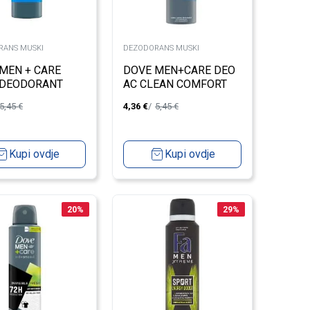
RANS MUSKI
DEZODORANS MUSKI
MEN + CARE
DOVE MEN+CARE DEO
 DEODORANT
AC CLEAN COMFORT
 MARINE + BLUE
200ML
5,45
€
4,36
€
5,45
€
ESS 150ML
Kupi ovdje
Kupi ovdje
20
%
29
%