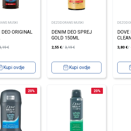
ANS MUSKI
DEZODORANS MUSKI
DEZODO
 DEO ORIGINAL
DENIM DEO SPREJ
DOVE 
L
GOLD 150ML
CLEA
150M
3,19
€
2,55
€
3,19
€
3,80
€
Kupi ovdje
Kupi ovdje
20
%
20
%