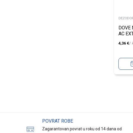
DEZODOR
DOVE 
AC EX
150M
4,36
€
POVRAT ROBE
Zagarantovan povrat u roku od 14 dana od