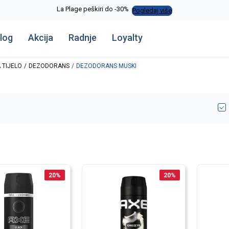
La Plage peškiri do -30%
Pogledaj više
log
Akcija
Radnje
Loyalty
 TIJELO
DEZODORANS
DEZODORANS MUSKI
20
%
20
%