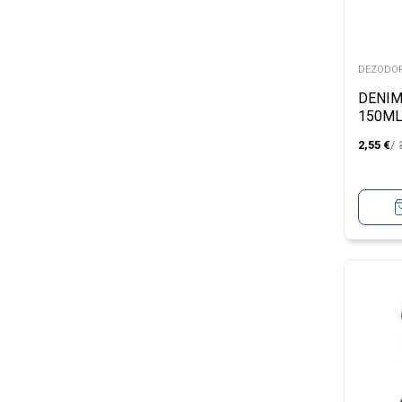
DEZODOR
DENIM
150M
2,55
€