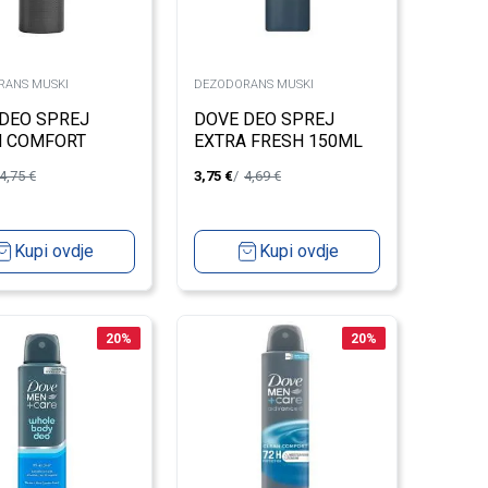
RANS MUSKI
DEZODORANS MUSKI
DEO SPREJ
DOVE DEO SPREJ
N COMFORT
EXTRA FRESH 150ML
L M
M
4,75
€
3,75
€
4,69
€
Kupi ovdje
Kupi ovdje
20
%
20
%