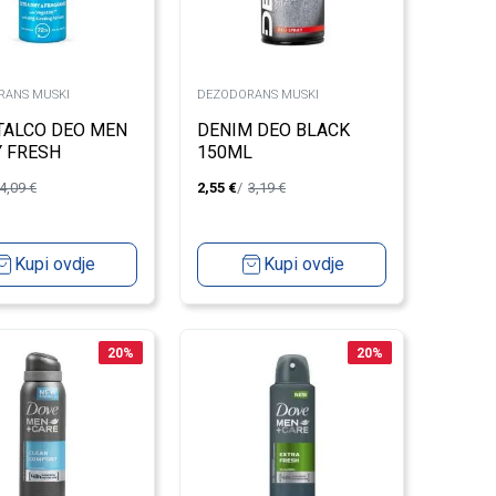
RANS MUSKI
DEZODORANS MUSKI
TALCO DEO MEN
DENIM DEO BLACK
 FRESH
150ML
NIC WOODS
4,09
€
2,55
€
3,19
€
L
Kupi ovdje
Kupi ovdje
20
%
20
%