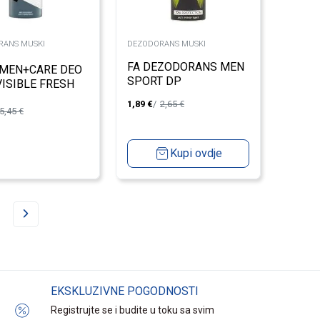
RANS MUSKI
DEZODORANS MUSKI
FA DEZODORANS MEN
 MEN+CARE DEO
SPORT DP
VISIBLE FRESH
POWER150ML
L
1,89
€
2,65
€
5,45
€
Kupi ovdje
EKSKLUZIVNE POGODNOSTI
Registrujte se i budite u toku sa svim