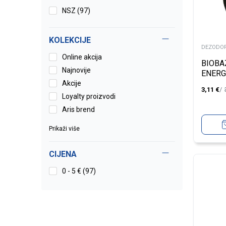
NSZ
(97)
KOLEKCIJE
DEZODOR
Online akcija
BIOBA
Najnovije
ENERG
Akcije
3,11
€
Loyalty proizvodi
Aris brend
Prikaži više
CIJENA
0 - 5 € (97)