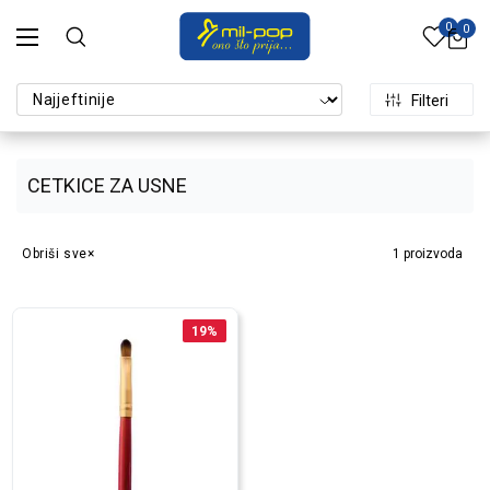
0
0
Filteri
CETKICE ZA USNE
Obriši sve
1
proizvoda
19
%