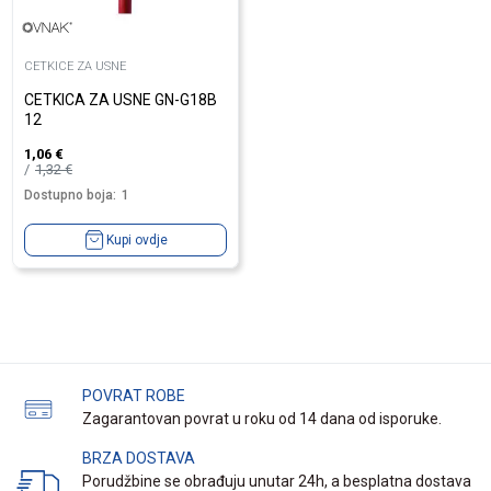
CETKICE ZA USNE
CETKICA ZA USNE GN-G18B
12
1,06
€
1,32
€
Dostupno boja:
1
Kupi ovdje
POVRAT ROBE
Zagarantovan povrat u roku od 14 dana od isporuke.
BRZA DOSTAVA
Porudžbine se obrađuju unutar 24h, a besplatna dostava