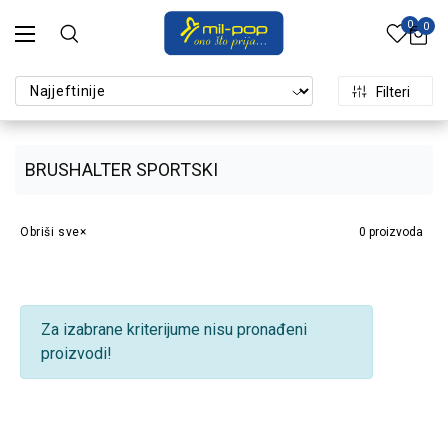
0
0
Filteri
BRUSHALTER SPORTSKI
Obriši sve
0
proizvoda
Za izabrane kriterijume nisu pronađeni
proizvodi!