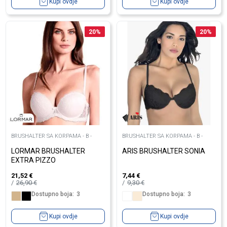
Kupi ovdje
Kupi ovdje
20
%
20
%
BRUSHALTER SA KORPAMA - B -
BRUSHALTER SA KORPAMA - B -
LORMAR BRUSHALTER
ARIS BRUSHALTER SONIA
EXTRA PIZZO
21,52
€
7,44
€
26,90
€
9,30
€
Dostupno boja:
3
Dostupno boja:
3
Kupi ovdje
Kupi ovdje