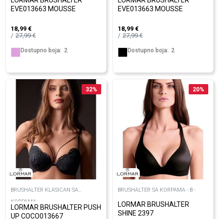
LORMAR BRUSHALTER
LORMAR BRUSHALTER
EVE013663 MOUSSE
EVE013663 MOUSSE
18,99
€
18,99
€
27,99
€
27,99
€
Dostupno boja:
2
Dostupno boja:
2
32
%
20
%
BRUSHALTER KLASICAN SA
BRUSHALTER SA KORPAMA - B -
KORPAMA
LORMAR BRUSHALTER
LORMAR BRUSHALTER PUSH
SHINE 2397
UP COCO013667