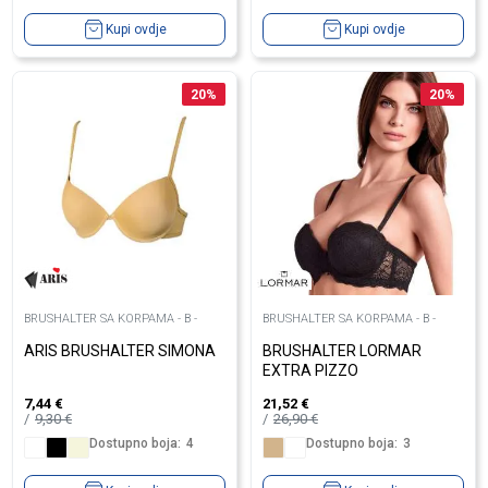
Kupi ovdje
Kupi ovdje
20
%
20
%
BRUSHALTER SA KORPAMA - B -
BRUSHALTER SA KORPAMA - B -
ARIS BRUSHALTER SIMONA
BRUSHALTER LORMAR
EXTRA PIZZO
7,44
€
21,52
€
9,30
€
26,90
€
Dostupno boja:
4
Dostupno boja:
3