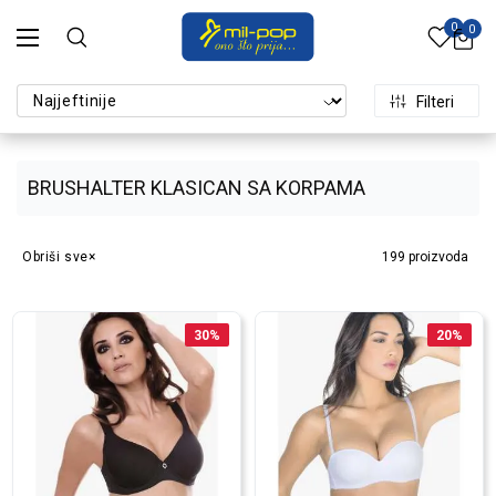
0
0
Filteri
BRUSHALTER KLASICAN SA KORPAMA
Obriši sve
199
proizvoda
30
%
20
%