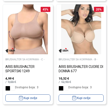
45
%
20
%
BRUSHALTER SA KORPAMA - C -
BRUSHALTER SA KORPAMA - B -
ARIS BRUSHALTER
ARIS BRUSHALTER CUORE DI
SPORTSKI 1249
DONNA 677
4,99
€
10,32
€
9,00
€
12,90
€
Dostupno boja:
3
Dostupno boja:
3
Kupi ovdje
Kupi ovdje