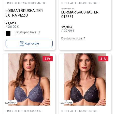
BRUSHALTER SA KORPAMA - B -
BRUSHALTER KLASICAN SA
KORPAMA
LORMAR BRUSHALTER
LORMAR BRUSHALTER
EXTRA PIZZO
013651
21,52
€
26,90
€
22,39
€
27,99
€
Dostupno boja:
3
Dostupno boja:
1
Kupi ovdje
31
%
31
%
BRUSHALTER KLASICAN SA
BRUSHALTER KLASICAN SA