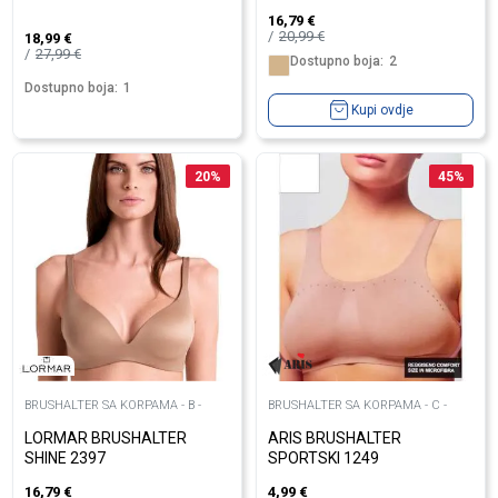
16,79
€
20,99
€
18,99
€
27,99
€
Dostupno boja:
2
Dostupno boja:
1
Kupi ovdje
20
%
45
%
BRUSHALTER SA KORPAMA - B -
BRUSHALTER SA KORPAMA - C -
LORMAR BRUSHALTER
ARIS BRUSHALTER
SHINE 2397
SPORTSKI 1249
16,79
€
4,99
€