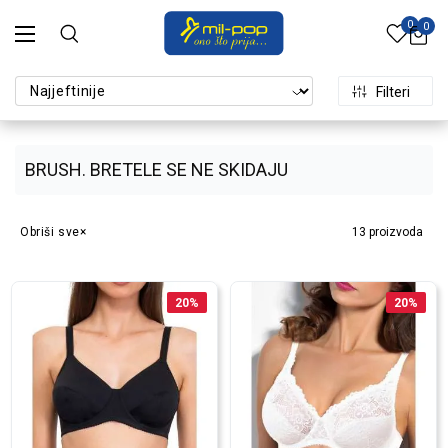
0
0
Filteri
BRUSH. BRETELE SE NE SKIDAJU
Obriši sve
13
proizvoda
20
%
20
%