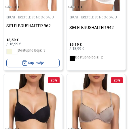
BRUSH. BRETELE SE NE SKIDAJU
BRUSH. BRETELE SE NE SKIDAJU
SIELEI BRUSHALTER 962
SIELEI BRUSHALTER 942
13,59
€
16,99
€
15,19
€
18,99
€
Dostupno boja:
3
Dostupno boja:
2
Kupi ovdje
20
%
20
%