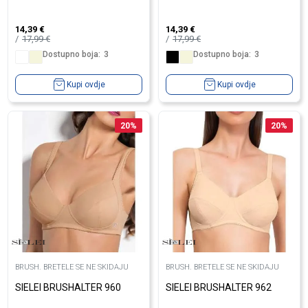
14,39
€
14,39
€
17,99
€
17,99
€
Dostupno boja:
3
Dostupno boja:
3
Kupi ovdje
Kupi ovdje
20
%
20
%
BRUSH. BRETELE SE NE SKIDAJU
BRUSH. BRETELE SE NE SKIDAJU
SIELEI BRUSHALTER 960
SIELEI BRUSHALTER 962