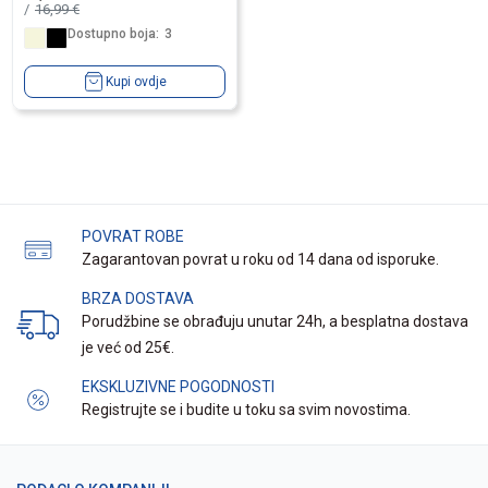
16,99
€
Dostupno boja:
3
Kupi ovdje
POVRAT ROBE
Zagarantovan povrat u roku od 14 dana od isporuke.
BRZA DOSTAVA
Porudžbine se obrađuju unutar 24h, a besplatna dostava
je već od 25€.
EKSKLUZIVNE POGODNOSTI
Registrujte se i budite u toku sa svim novostima.