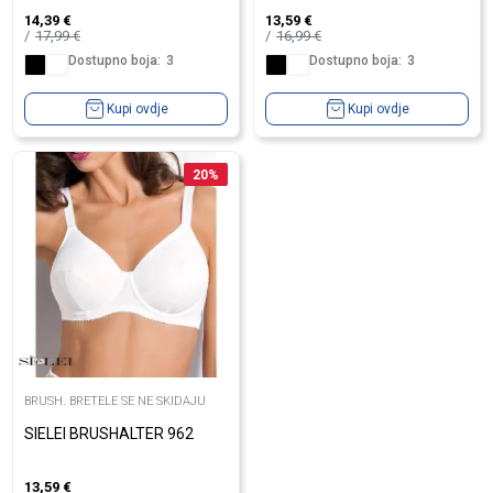
14,39
€
13,59
€
17,99
€
16,99
€
Dostupno boja:
3
Dostupno boja:
3
Kupi ovdje
Kupi ovdje
20
%
BRUSH. BRETELE SE NE SKIDAJU
SIELEI BRUSHALTER 962
13,59
€