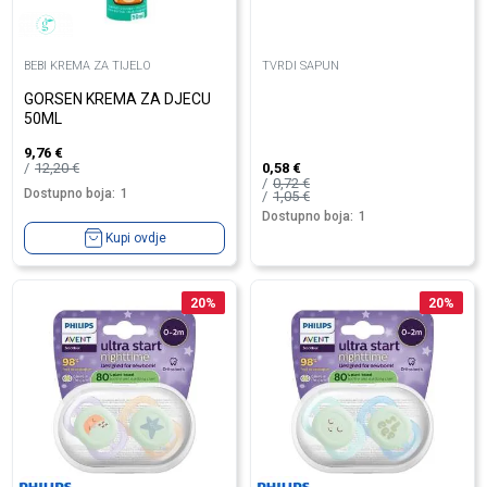
BEBI KREMA ZA TIJELO
TVRDI SAPUN
GORSEN KREMA ZA DJECU
50ML
9,76
€
12,20
€
0,58
€
0,72
€
Dostupno boja:
1
1,05
€
Dostupno boja:
1
Kupi ovdje
20
%
20
%