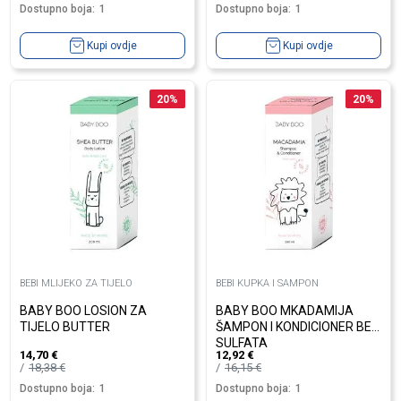
Dostupno boja:
1
Dostupno boja:
1
Kupi ovdje
Kupi ovdje
20
%
20
%
BEBI MLIJEKO ZA TIJELO
BEBI KUPKA I SAMPON
BABY BOO LOSION ZA
BABY BOO MKADAMIJA
TIJELO BUTTER
ŠAMPON I KONDICIONER BEZ
SULFATA
14,70
€
12,92
€
18,38
€
16,15
€
Dostupno boja:
1
Dostupno boja:
1