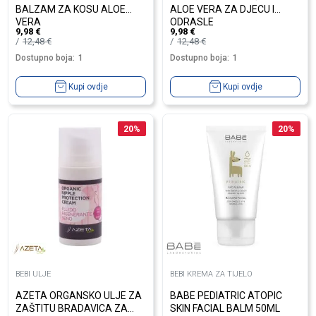
BALZAM ZA KOSU ALOE
ALOE VERA ZA DJECU I
VERA
ODRASLE
9,98
€
9,98
€
12,48
€
12,48
€
Dostupno boja:
1
Dostupno boja:
1
Kupi ovdje
Kupi ovdje
20
%
20
%
BEBI ULJE
BEBI KREMA ZA TIJELO
AZETA ORGANSKO ULJE ZA
BABE PEDIATRIC ATOPIC
ZAŠTITU BRADAVICA ZA
SKIN FACIAL BALM 50ML