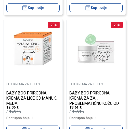
Kupi ovdje
Kupi ovdje
20
%
20
%
BEBI KREMA ZA TIJELO
BEBI KREMA ZA TIJELO
BABY BOO PRIRODNA
BABY BOO PRIRODNA
KREMA ZA LICE OD MANUKA
KREMA ZA ZA
MEDA
PROBLEMATIČNU KOŽU OD
12,06
€
13,61
€
TAMANU ULJA
15,07
€
17,01
€
Dostupno boja:
1
Dostupno boja:
1