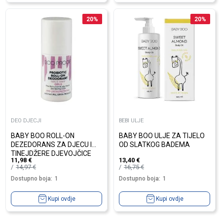
20
%
20
%
DEO DJECJI
BEBI ULJE
BABY BOO ROLL-ON
BABY BOO ULJE ZA TIJELO
DEZEDORANS ZA DJECU I
OD SLATKOG BADEMA
TINEJDŽERE DJEVOJČICE
11,98
€
13,40
€
14,97
€
16,75
€
Dostupno boja:
1
Dostupno boja:
1
Kupi ovdje
Kupi ovdje