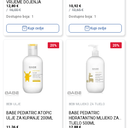
VRIJEME DOJENJA
12,80
€
10,92
€
16,00
€
13,65
€
Dostupno boja:
1
Dostupno boja:
1
Kupi ovdje
Kupi ovdje
20
%
20
%
BEBI ULJE
BEBI MLIJEKO ZA TIJELO
BABE PEDIATRIC ATOPIC
BABE PEDIATRIC
ULJE ZA KUPANJE 200ML
HIDRATANTNO MLIJEKO ZA
TIJELO 500ML
11,36
€
12,88
€