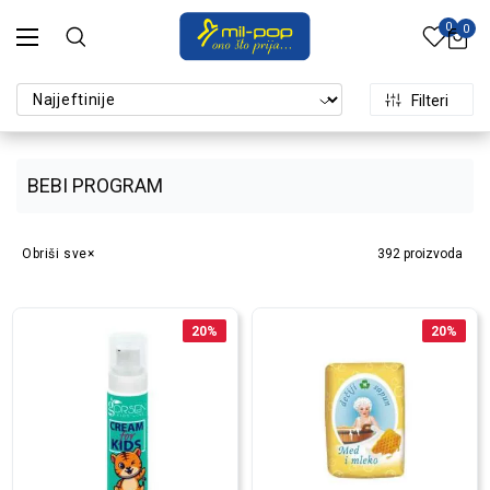
0
0
Filteri
BEBI PROGRAM
Obriši sve
392
proizvoda
20
%
20
%