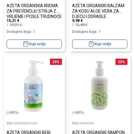
AZETA ORGANSKA KREMA
AZETA ORGANSKI BALZAM
ZA PREVENCIJU STRIJA ZA
ZA KOSU ALOE VERA ZA
VRIJEME I POSLE TRUDNOĆE
DJECU I ODRASLE
15,21
€
9,98
€
150ML
19,01
€
12,48
€
Dostupno boja:
1
Dostupno boja:
1
Kupi ovdje
Kupi ovdje
20
%
20
%
BEBI REGENERATORI
BEBI SAMPONI
AZETA ORGANSKI BEBI
AZETA ORGANSKI ŠAMPON