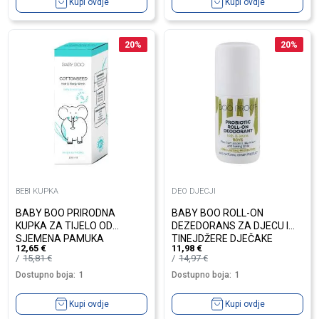
Kupi ovdje
Kupi ovdje
20
%
20
%
BEBI KUPKA
DEO DJECJI
BABY BOO PRIRODNA
BABY BOO ROLL-ON
KUPKA ZA TIJELO OD
DEZEDORANS ZA DJECU I
SJEMENA PAMUKA
TINEJDŽERE DJEČAKE
12,65
€
11,98
€
15,81
€
14,97
€
Dostupno boja:
1
Dostupno boja:
1
Kupi ovdje
Kupi ovdje