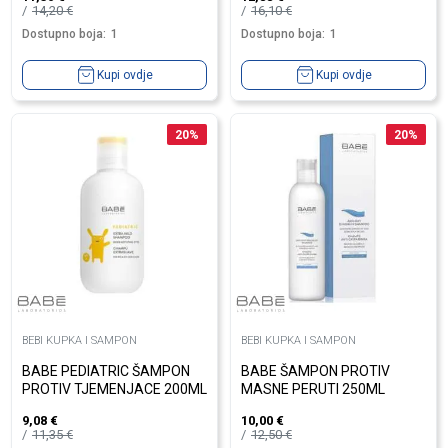
14,20
€
16,10
€
Dostupno boja:
1
Dostupno boja:
1
Kupi ovdje
Kupi ovdje
20
%
20
%
BEBI KUPKA I SAMPON
BEBI KUPKA I SAMPON
BABE PEDIATRIC ŠAMPON
BABE ŠAMPON PROTIV
PROTIV TJEMENJACE 200ML
MASNE PERUTI 250ML
9,08
€
10,00
€
11,35
€
12,50
€