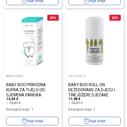
Kupi ovdje
Kupi ovdje
20
%
20
%
BEBI KUPKA
DEO DJECJI
BABY BOO PRIRODNA
BABY BOO ROLL-ON
KUPKA ZA TIJELO OD
DEZEDORANS ZA DJECU I
SJEMENA PAMUKA
TINEJDŽERE DJEČAKE
12,65
€
11,98
€
15,81
€
14,97
€
Dostupno boja:
1
Dostupno boja:
1
Kupi ovdje
Kupi ovdje