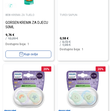
BEBI KREMA ZA TIJELO
TVRDI SAPUN
GORSEN KREMA ZA DJECU
50ML
9,76
€
12,20
€
0,58
€
0,72
€
Dostupno boja:
1
1,05
€
Dostupno boja:
1
Kupi ovdje
20
%
20
%