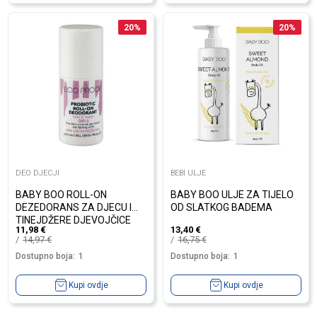
20
%
20
%
DEO DJECJI
BEBI ULJE
BABY BOO ROLL-ON
BABY BOO ULJE ZA TIJELO
DEZEDORANS ZA DJECU I
OD SLATKOG BADEMA
TINEJDŽERE DJEVOJČICE
11,98
€
13,40
€
14,97
€
16,75
€
Dostupno boja:
1
Dostupno boja:
1
Kupi ovdje
Kupi ovdje