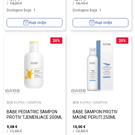
14,20
€
16,10
€
Dostupno boja:
1
Dostupno boja:
1
Kupi ovdje
Kupi ovdje
20
%
20
%
BEBI KUPKA I SAMPON
BEBI KUPKA I SAMPON
BABE PEDIATRIC ŠAMPON
BABE ŠAMPON PROTIV
PROTIV TJEMENJACE 200ML
MASNE PERUTI 250ML
9,08
€
10,00
€
11,35
€
12,50
€