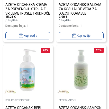
AZETA ORGANSKA KREMA
AZETA ORGANSKI BALZAM
ZA PREVENCIJU STRIJA ZA
ZA KOSU ALOE VERA ZA
VRIJEME I POSLE TRUDNOĆE
DJECU I ODRASLE
15,21
€
9,98
€
150ML
19,01
€
12,48
€
Dostupno boja:
1
Dostupno boja:
1
Kupi ovdje
Kupi ovdje
20
%
20
%
BEBI REGENERATORI
BEBI SAMPONI
AZETA ORGANSKI BEBI
AZETA ORGANSKI ŠAMPON