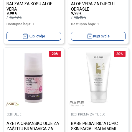
BALZAM ZA KOSU ALOE
ALOE VERA ZA DJECU I
VERA
ODRASLE
9,98
€
9,98
€
12,48
€
12,48
€
Dostupno boja:
1
Dostupno boja:
1
Kupi ovdje
Kupi ovdje
20
%
20
%
BEBI ULJE
BEBI KREMA ZA TIJELO
AZETA ORGANSKO ULJE ZA
BABE PEDIATRIC ATOPIC
ZAŠTITU BRADAVICA ZA
SKIN FACIAL BALM 50ML