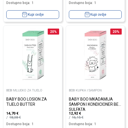
Dostupno boja:
1
Dostupno boja:
1
Kupi ovdje
Kupi ovdje
20
%
20
%
BEBI MLIJEKO ZA TIJELO
BEBI KUPKA I SAMPON
BABY BOO LOSION ZA
BABY BOO MKADAMIJA
TIJELO BUTTER
ŠAMPON I KONDICIONER BEZ
SULFATA
14,70
€
12,92
€
18,38
€
16,15
€
Dostupno boja:
1
Dostupno boja:
1