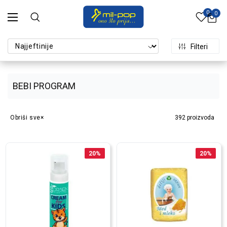
0
0
Filteri
BEBI PROGRAM
Obriši sve
392
proizvoda
20
%
20
%