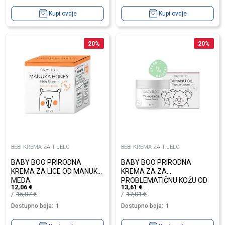
Kupi ovdje
Kupi ovdje
20
%
20
%
BEBI KREMA ZA TIJELO
BEBI KREMA ZA TIJELO
BABY BOO PRIRODNA
BABY BOO PRIRODNA
KREMA ZA LICE OD MANUKA
KREMA ZA ZA
MEDA
PROBLEMATIČNU KOŽU OD
12,06
€
13,61
€
TAMANU ULJA
15,07
€
17,01
€
Dostupno boja:
1
Dostupno boja:
1