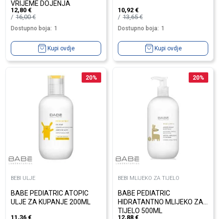
VRIJEME DOJENJA
12,80
€
10,92
€
16,00
€
13,65
€
Dostupno boja:
1
Dostupno boja:
1
Kupi ovdje
Kupi ovdje
20
%
20
%
BEBI ULJE
BEBI MLIJEKO ZA TIJELO
BABE PEDIATRIC ATOPIC
BABE PEDIATRIC
ULJE ZA KUPANJE 200ML
HIDRATANTNO MLIJEKO ZA
TIJELO 500ML
11,36
€
12,88
€