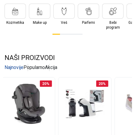
Kozmetika
Make up
Veš
Parfemi
Bebi
Gala
program
NAŠI PROIZVODI
Najnovije
Popularno
Akcija
20
%
20
%