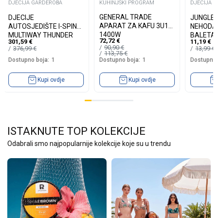
DJECIJA GARDEROBA
KUHINJSKI PROGRAM
DJECIJA 
GENERAL TRADE
DJECIJE
JUNGLE
APARAT ZA KAFU 3U1
AUTOSJEDIŠTE I-SPIN
NEHODA
1400W
MULTIWAY THUNDER
BALETA
72,72
€
301,59
€
11,19
€
90,90
€
376,99
€
13,99
€
113,75
€
Dostupno boja:
1
Dostupno 
Dostupno boja:
1
Kupi ovdje
Kupi ovdje
ISTAKNUTE TOP KOLEKCIJE
30
30
%
%
20
25
%
%
Odabrali smo najpopularnije kolekcije koje su u trendu