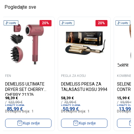
Pogledajte sve
20
%
20
%
FEN
PEGLA ZA KOSU
KOMBINEZ
DEMELISS ULTIMATE
DEMELISS PRESA ZA
SELENE 
DRYER SET CHERRY
TALASASTU KOSU 3994
CONTRO
CHERRY 21376
98,39
€
58,39
€
15,99
€
122,99
€
72,99
€
19,99
€
LOYALTY CIJENA
LOYALTY CIJENA
LOYALTY CIJE
85,99
€
50,99
€
13,99
Dostupno boja:
1
Dostupno boja:
1
Dostupno 
Kupi ovdje
Kupi ovdje